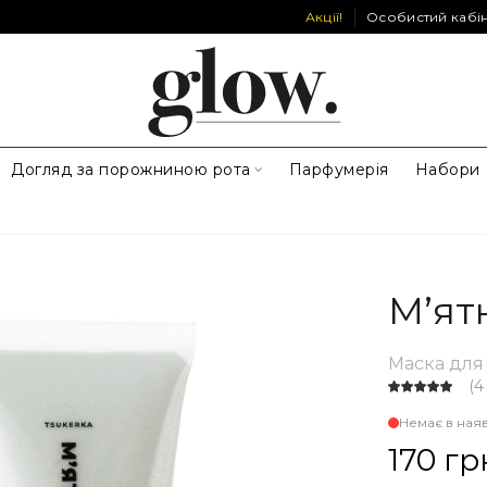
Акції!
Особистий кабі
Догляд за порожниною рота
Парфумерія
Набори
М’ят
Маска для
(
4
Немає в ная
170 гр