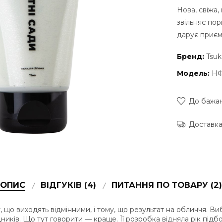
Нова, свіжа,
звільняє пор
дарує приєм
Бренд:
Tsuk
Модель:
НФ
До бажа
Доставка
ОПИС
ВІДГУКІВ (4)
ПИТАННЯ ПО ТОВАРУ (2)
о виходять відмінними, і тому, що результат на обличчя. Виба
ників. Що тут говорити — краще. Її розробка відняла рік підб