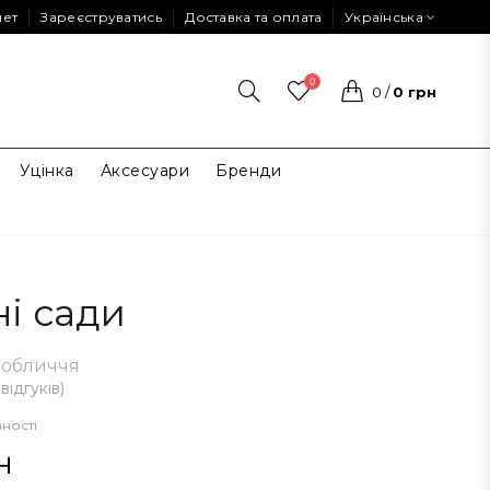
нет
Зареєструватись
Доставка та оплата
Українська
0
0
/
0 грн
Уцінка
Аксесуари
Бренди
ні сади
 обличчя
 відгуків
)
вності
н