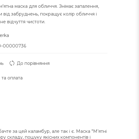
 м’ятна маска для обличчя. Знімає запалення,
и від забруднень, покращує колір обличчя і
не відчуття чистоти.
erka
-00000736
нь
До порівняння
 та оплата
чте за цей каламбур, але так і є. Маска "М’ятні
ору складу, пошуку якісних компонентів і