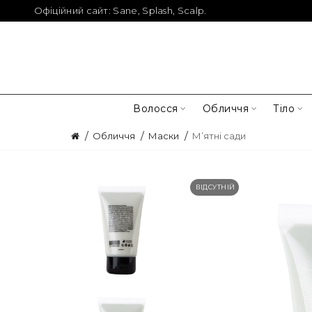
Офіційний сайт:
Sane
,
Splash
,
Scalp
.
Волосся
Обличчя
Тіло
Обличчя
Маски
М’ятні сади
ВІДСУТНІЙ