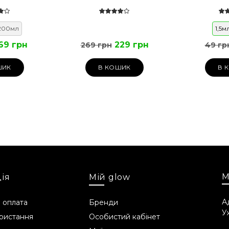
200мл
1,5м
69 грн
229 грн
269 грн
49 гр
ШИК
В КОШИК
В 
М
ія
Мій glow
А
 оплата
Бренди
У
ристання
Особистий кабінет