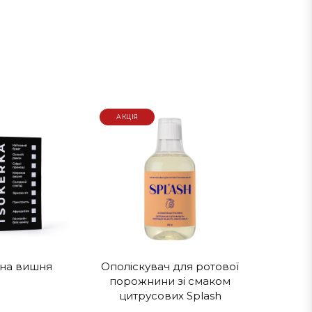
АКЦІЯ
на вишня
Ополіскувач для ротової
порожнини зі смаком
цитрусових Splash