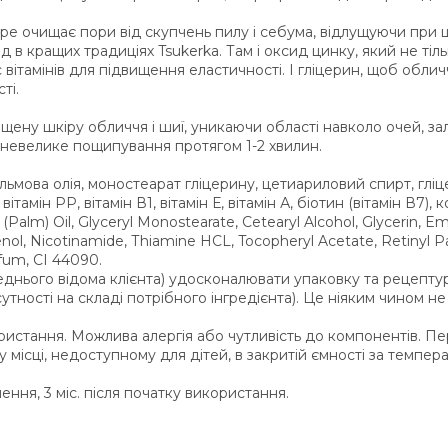
ре очищає пори від скупчень пилу і себума, відлущуючи при 
д в кращих традиціях Tsukerka. Там і оксид цинку, який не т
ітамінів для підвищення еластичності. І гліцерин, щоб обли
ті.
ищену шкіру обличчя і шиї, уникаючи області навколо очей, за
невелике пощипування протягом 1-2 хвилин.
ьмова олія, моностеарат гліцерину, цетиариловий спирт, гліцер
ітамін РР, вітамін В1, вітамін Е, вітамін А, біотин (вітамін В7)
 (Palm) Оil, Glyceryl Monostearate, Cetearyl Alcohol, Glycerin, E
enol, Nicotinamide, Тhiamine HCL, Tocopheryl Acetate, Retinyl Pa
fum, CI 44090.
днього відома клієнта) удосконалювати упаковку та рецепту
утності на складі потрібного інгредієнта). Це ніяким чином не
ристання. Можлива алергія або чутливість до компонентів. П
 місці, недоступному для дітей, в закритій ємності за темпера
ення, 3 міс. після початку використання.