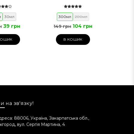
л
30мл
300мл
200мл
39 грн
104 грн
н
149 грн
КОШИК
В КОШИК
и на зв'язку!
дреса: 88006, Україна, Закарпатська обл.,
жгород, вул. Сергія Мартина, 4