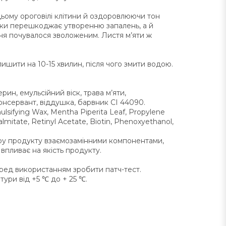
цьому ороговілі клітини й оздоровлюючи тон
ільки перешкоджає утворенню запалень, а й
ччя почувалося зволоженим. Листя м’яти ж
лишити на 10-15 хвилин, після чого змити водою.
ин, емульсійний віск, трава м’яти,
, консервант, віддушка, барвник CI 44090.
mulsifying Wax, Mentha Piperita Leaf, Propylene
lmitate, Retinyl Acetate, Biotin, Phenoxyethanol,
ру продукту взаємозамінними компонентами,
 впливає на якість продукту.
еред використанням зробити патч-тест.
тури від +5 ℃ до + 25 ℃.