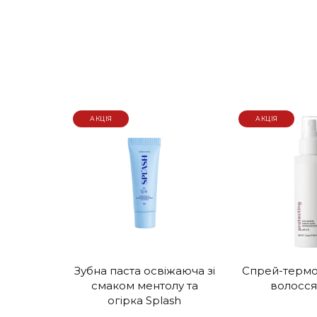
АКЦІЯ
АКЦІЯ
Зубна паста освіжаюча зі
Спрей-термо
смаком ментолу та
волосся
огірка Splash