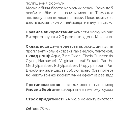
поліпшення формули.
Маска обіцяє багато корисних речей. Вона доб
особи. А обіцяти — значить виконати. Тому скла
підліковує пошкодження шкіри. Плюс комплекс в
дають аромат, колір і неймовірне відчуття свіжос
Правила використання
: нанести маску на оч
Використовувати 2-3 рази в тиждень. Можливо 
Склад:
вода демінералізована, оксид цинку, пал
пропіленгліколь, екстракт гамамелісу, пантенол, в
Склад (INCI):
Aqua, Zinc Оxide, Elaeis Guineensis
Glycol, Hamamelis Virginiana Leaf Extract, Panth
Methylparaben, Ethylparaben, Propylparaben, Par
Виробник залишає за собою право (без попере
які мають той же косметичний ефект (в разі відс
Протипоказання:
тільки для зовнішнього вико
Умови зберігання:
зберігати в темному, сухому
Строк придатності:
24 міс. з моменту виготовл
Об'єм:
75 мл.