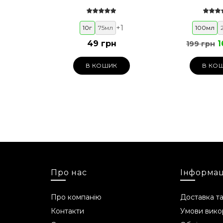
+
1
10г
75мл
100мл
49 грн
1
199 грн
В КОШИК
В КО
Про нас
Інформац
Про компанію
Доставка та
Контакти
Умови вико