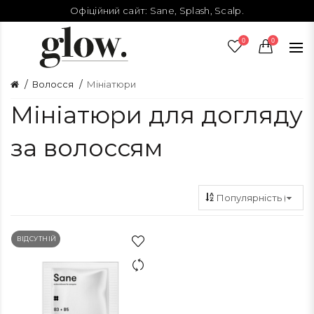
Офіційний сайт:
Sane
,
Splash
,
Scalp
.
0
0
Волосся
Мініатюри
Мініатюри для догляду
за волоссям
ВІДСУТНІЙ