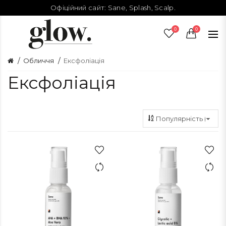
Офіційний сайт:
Sane
,
Splash
,
Scalp
.
0
0
Обличчя
Ексфоліація
Ексфоліація