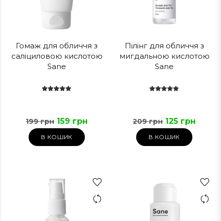
Гомаж для обличчя з
Пілінг для обличчя з
саліциловою кислотою
мигдальною кислотою
Sane
Sane
159 грн
125 грн
199 грн
209 грн
В КОШИК
В КОШИК