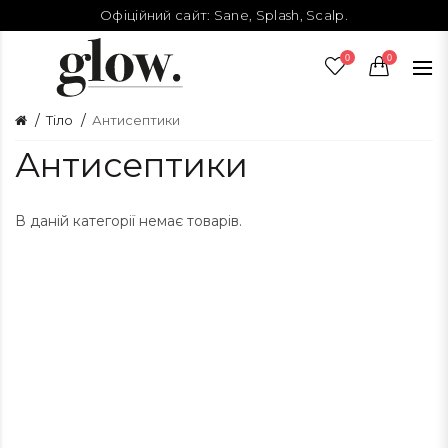
Офіційний сайт:
Sane
,
Splash
,
Scalp
.
0
0
Тіло
Антисептики
Антисептики
В даній категорії немає товарів.