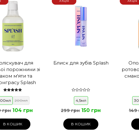
Я
АКЦІЯ
АКЦІЯ
оліскувач для
Блиск для зубів Splash
Опо
ої порожнини зі
ротово
аком м'яти та
смако
онграсу Splash
300мл
200мл
4,5мл
3
104 грн
150 грн
9 грн
299 грн
149
В КОШИК
В КОШИК