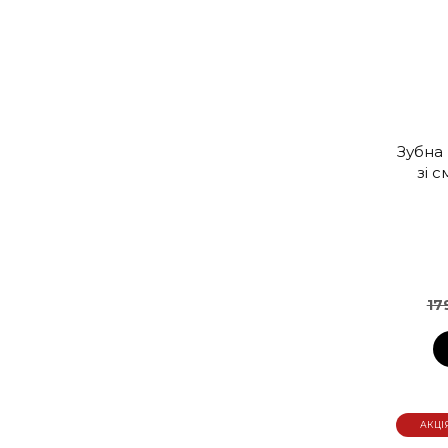
Зубна
зі 
17
АКЦІ