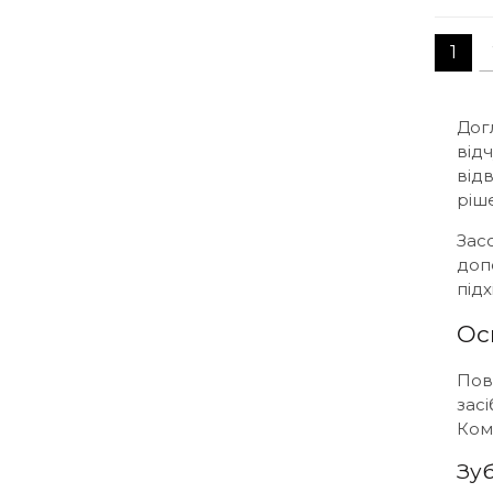
1
Дог
відч
відв
ріш
Зас
доп
підх
Ос
Пов
засі
Ком
Зуб