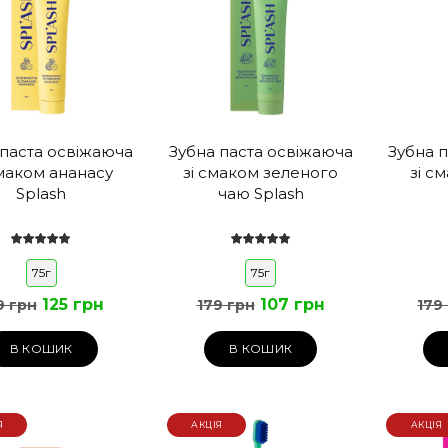
 паста освіжаюча
Зубна паста освіжаюча
Зубна 
смаком ананасу
зі смаком зеленого
зі с
Splash
чаю Splash
75г
75г
125 грн
107 грн
9 грн
179 грн
179
В КОШИК
В КОШИК
Я
АКЦІЯ
АКЦІЯ