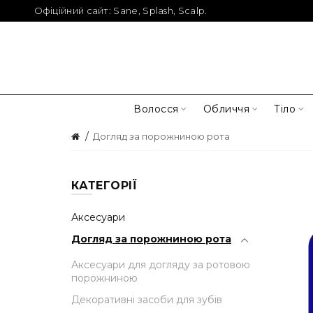
Офіційний сайт:
Sane
,
Splash
,
Scalp
.
Волосся
Обличчя
Тіло
Догляд за порожниною рота
КАТЕГОРІЇ
Аксесуари
Догляд за порожниною рота
Аксесуари для догляду за ротовою
порожниною
Декоративні засоби для зубів