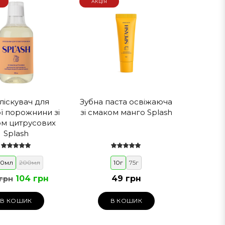
АКЦІЯ
ліскувач для
Зубна паста освіжаюча
ї порожнини зі
зі смаком манго Splash
м цитрусових
Splash
00мл
200мл
10г
75г
104 грн
49 грн
 грн
В КОШИК
В КОШИК