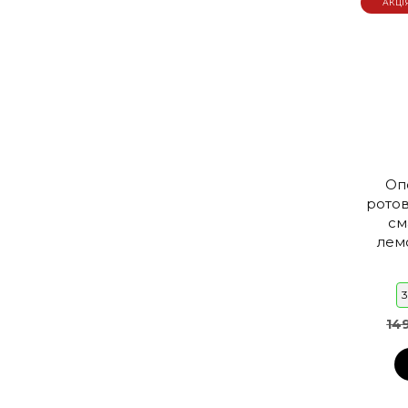
АКЦІ
Оп
ротов
см
лем
14