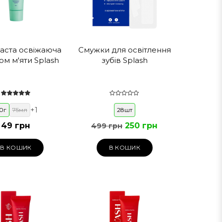
паста освіжаюча
Смужки для освітлення
ком м'яти Splash
зубів Splash
+
1
10г
75мл
28шт
49 грн
250 грн
499 грн
В КОШИК
В КОШИК