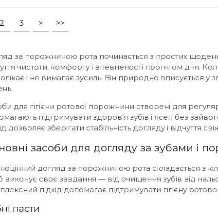
2
3
>
>>
ляд за порожниною рота починається з простих щоденн
уття чистоти, комфорту і впевненості протягом дня. Кол
олікає і не вимагає зусиль. Він природно вписується у 
ень.
оби для гігієни ротової порожнини створені для регул
омагають підтримувати здоров’я зубів і ясен без зайво
ід дозволяє зберігати стабільність догляду і відчуття сві
новні засоби для догляду за зубами і п
ноцінний догляд за порожниною рота складається з кіл
б виконує своє завдання — від очищення зубів від нальо
плексний підхід допомагає підтримувати гігієну ротової
ні пасти