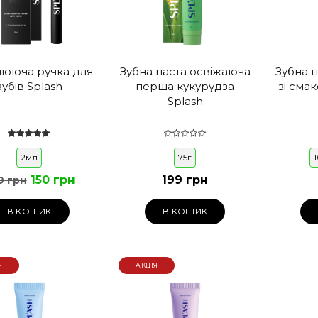
лююча ручка для
Зубна паста освіжаюча
Зубна 
зубів Splash
перша кукурудза
зі сма
Splash
2мл
75г
150 грн
199 грн
9 грн
В КОШИК
В КОШИК
Я
АКЦІЯ