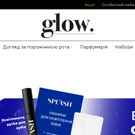
Акції!
Особистий кабі
Догляд за порожниною рота
Парфумерія
Набори