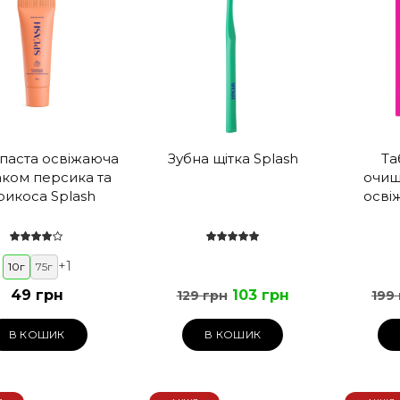
 паста освіжаюча
Зубна щітка Splash
Та
аком персика та
очищ
рикоса Splash
осві
+
1
10г
75г
49 грн
103 грн
129 грн
199
В КОШИК
В КОШИК