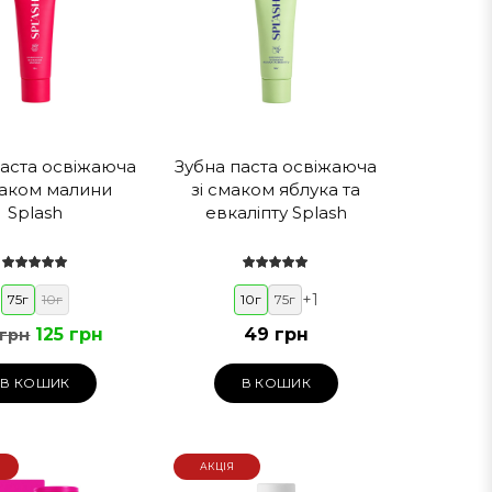
паста освіжаюча
Зубна паста освіжаюча
маком малини
зі смаком яблука та
Splash
евкаліпту Splash
+
1
75г
10г
10г
75г
125 грн
49 грн
 грн
В КОШИК
В КОШИК
АКЦІЯ