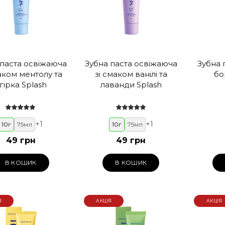
 паста освіжаюча
Зубна паста освіжаюча
Зубна 
аком ментолу та
зі смаком ванілі та
бо
гірка Splash
лаванди Splash
+
1
+
1
10г
75мл
10г
75мл
49 грн
49 грн
В КОШИК
В КОШИК
Я
АКЦІЯ
АКЦІЯ