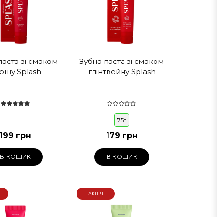
паста зі смаком
Зубна паста зі смаком
рщу Splash
глінтвейну Splash
75г
199 грн
179 грн
В КОШИК
В КОШИК
АКЦІЯ