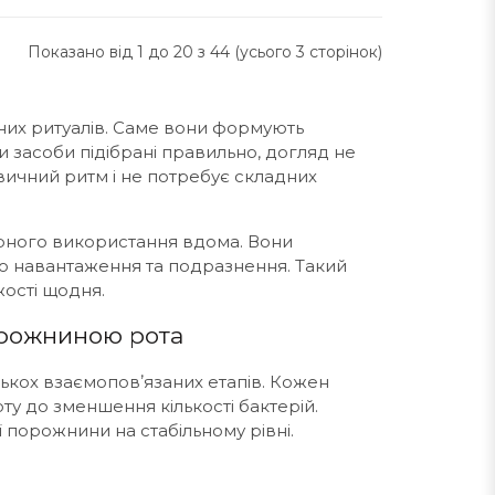
Показано від 1 до 20 з 44 (усього 3 сторінок)
их ритуалів. Саме вони формують
и засоби підібрані правильно, догляд не
звичний ритм і не потребує складних
ярного використання вдома. Вони
го навантаження та подразнення. Такий
жості щодня.
орожниною рота
ькох взаємоповʼязаних етапів. Кожен
ту до зменшення кількості бактерій.
 порожнини на стабільному рівні.