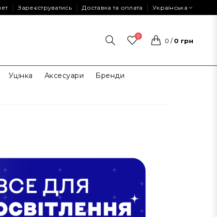
нет
Зареєструватись
Доставка та оплата
Українська
0
0
/
0 грн
Уцінка
Аксесуари
Бренди