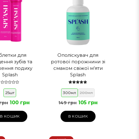
блетки для
Ополіскувач для
ення зубів та
ротової порожнини зі
ження подиху
смаком свіжої м’яти
Splash
Splash
25шт
300мл
200мл
100 грн
105 грн
 грн
149 грн
В КОШИК
В КОШИК