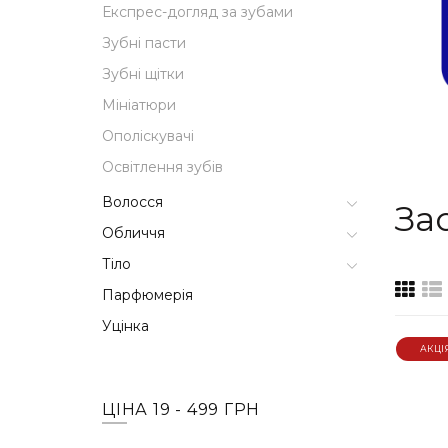
Експрес-догляд за зубами
Зубні пасти
Зубні щітки
Мініатюри
Ополіскувачі
Освітлення зубів
Волосся
За
Обличчя
Тіло
Парфюмерія
Уцінка
АКЦІ
ЦІНА
19
-
499
ГРН