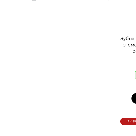
Зубна
зі см
о
АКЦІ