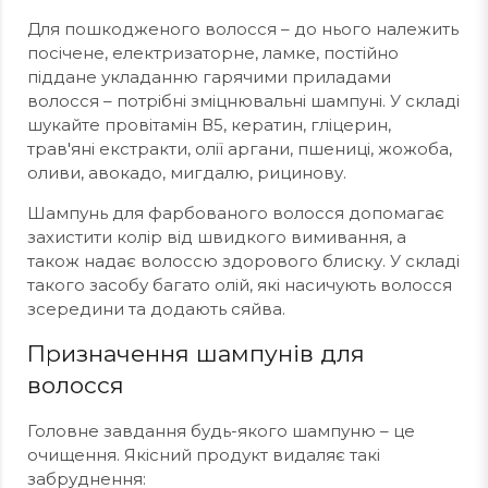
Для пошкодженого волосся – до нього належить
посічене, електризаторне, ламке, постійно
піддане укладанню гарячими приладами
волосся – потрібні зміцнювальні шампуні. У складі
шукайте провітамін В5, кератин, гліцерин,
трав'яні екстракти, олії аргани, пшениці, жожоба,
оливи, авокадо, мигдалю, рицинову.
Шампунь для фарбованого волосся допомагає
захистити колір від швидкого вимивання, а
також надає волоссю здорового блиску. У складі
такого засобу багато олій, які насичують волосся
зсередини та додають сяйва.
Призначення шампунів для
волосся
Головне завдання будь-якого шампуню – це
очищення. Якісний продукт видаляє такі
забруднення: