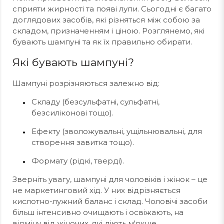
сприяти жирності та появі лупи. Сьогодні є багато
доглядових засобів, які різняться між собою за
складом, призначенням і ціною. Розглянемо, які
бувають шампуні та як їх правильно обирати.
Які бувають шампуні?
Шампуні розрізняються залежно від:
Складу (безсульфатні, сульфатні,
безсиліконові тощо).
Ефекту (зволожувальні, ущільнювальні, для
створення завитка тощо).
Формату (рідкі, тверді).
Зверніть увагу, шампуні для чоловіків і жінок – це
не маркетинговий хід. У них відрізняється
кислотно-лужний баланс і склад. Чоловічі засоби
більш інтенсивно очищають і освіжають, на
відміну від жіночих, які діють м'якше.