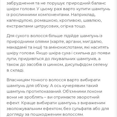
забруднення та не порушує природний баланс
шкіри голови. У цьому разі варто купити шампунь
із рослинними компонентами. Наприклад,
календулою, ромашкою, кропивою, шавлією,
екстрактами цитрусових, огірка тощо.
Для сухого волосся більше підійде шампунь із
природними оліями (каріте, аргани, мигдалю,
макадамії та інші) та амінокислотами, які наситять
шкіру голови. Якщо шкіра суха і схильна до появи
лупи, придивіться до лікувальних шампунів, а
також до засобів із цинком, дисульфідом селену
в складі.
Власницям тонкого волосся варто вибирати
шампунь для об'єму. А ось кучерявим такий
шампунь протипоказаний. Об'ємними локони
вони не зроблять – ви отримаєте зворотний
ефект. Краще вибирати шампунь з вираженим
зволожувальним ефектом, без сульфатів або для
догляду за пошкодженим волоссям.