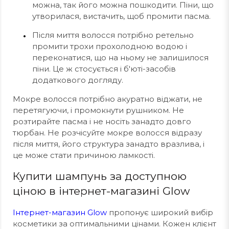
можна, так його можна пошкодити. Піни, що
утворилася, вистачить, щоб промити пасма.
Після миття волосся потрібно ретельно
промити трохи прохолодною водою і
переконатися, що на ньому не залишилося
піни. Це ж стосується і б'юті-засобів
додаткового догляду.
Мокре волосся потрібно акуратно віджати, не
перетягуючи, і промокнути рушником. Не
розтирайте пасма і не носіть занадто довго
тюрбан. Не розчісуйте мокре волосся відразу
після миття, його структура занадто вразлива, і
це може стати причиною ламкості.
Купити шампунь за доступною
ціною в інтернет-магазині Glow
Інтернет-магазин Glow
пропонує широкий вибір
косметики за оптимальними цінами. Кожен клієнт