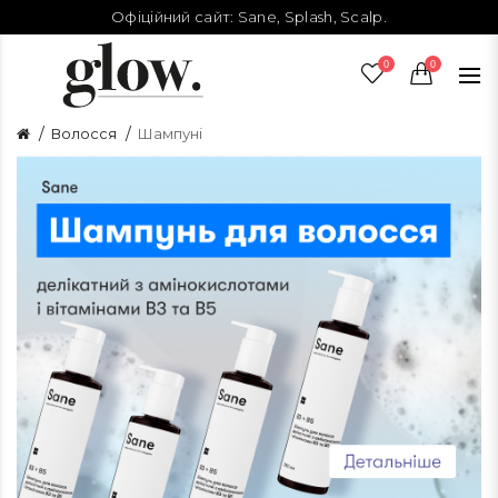
Офіційний сайт:
Sane
,
Splash
,
Scalp
.
0
0
Волосся
Шампуні