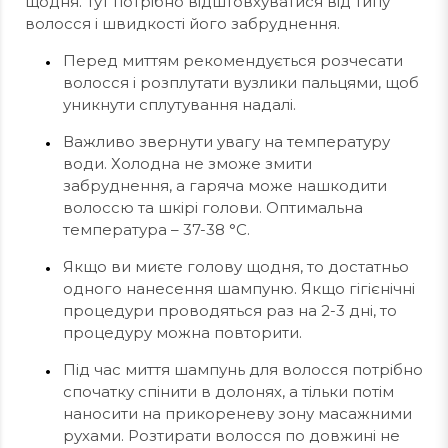
щодня. Тут потрібно відштовхуватися від типу
волосся і швидкості його забруднення.
Перед миттям рекомендується розчесати
волосся і розплутати вузлики пальцями, щоб
уникнути сплутування надалі.
Важливо звернути увагу на температуру
води. Холодна не зможе змити
забруднення, а гаряча може нашкодити
волоссю та шкірі голови. Оптимальна
температура – 37-38 °C.
Якщо ви миєте голову щодня, то достатньо
одного нанесення шампуню. Якщо гігієнічні
процедури проводяться раз на 2-3 дні, то
процедуру можна повторити.
Під час миття шампунь для волосся потрібно
спочатку спінити в долонях, а тільки потім
наносити на прикореневу зону масажними
рухами. Розтирати волосся по довжині не