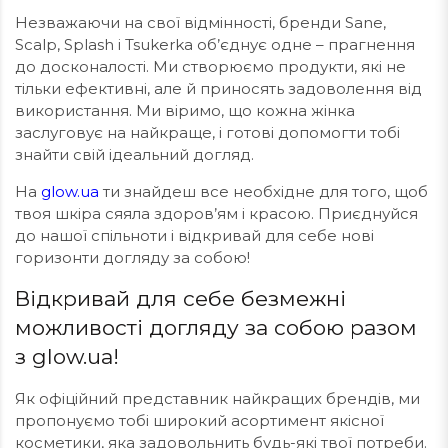
Незважаючи на свої відмінності, бренди Sane,
Scalp, Splash і Tsukerka об’єднує одне – прагнення
до досконалості. Ми створюємо продукти, які не
тільки ефективні, але й приносять задоволення від
використання. Ми віримо, що кожна жінка
заслуговує на найкраще, і готові допомогти тобі
знайти свій ідеальний догляд.
На
glow.ua
ти знайдеш все необхідне для того, щоб
твоя шкіра сяяла здоров’ям і красою. Приєднуйся
до нашої спільноти і відкривай для себе нові
горизонти догляду за собою!
Відкривай для себе безмежні
можливості догляду за собою разом
з glow.ua!
Як офіційний представник найкращих брендів, ми
пропонуємо тобі широкий асортимент якісної
косметики, яка задовольнить будь-які твої потреби.