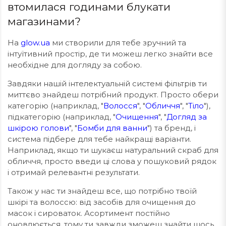
втомилася годинами блукати
магазинами?
На
glow.ua
ми створили для тебе зручний та
інтуїтивний простір, де ти можеш легко знайти все
необхідне для догляду за собою.
Завдяки нашій інтелектуальній системі фільтрів ти
миттєво знайдеш потрібний продукт. Просто обери
категорію (наприклад, "
Волосся
", "
Обличчя
", "
Тіло
"),
підкатегорію (наприклад, "
Очищення
", "
Догляд за
шкірою голови
", "
Бомби для ванни
") та бренд, і
система підбере для тебе найкращі варіанти.
Наприклад, якщо ти шукаєш натуральний скраб для
обличчя, просто введи ці слова у пошуковий рядок
і отримай релевантні результати.
Також у нас ти знайдеш все, що потрібно твоїй
шкірі та волоссю: від засобів для очищення до
масок і сироваток. Асортимент постійно
оновлюється, тому ти завжди зможеш знайти щось