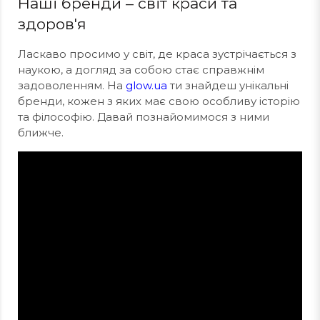
Наші бренди – світ краси та
здоров'я
Ласкаво просимо у світ, де краса зустрічається з
наукою, а догляд за собою стає справжнім
задоволенням. На
glow.ua
ти знайдеш унікальні
бренди, кожен з яких має свою особливу історію
та філософію. Давай познайомимося з ними
ближче.