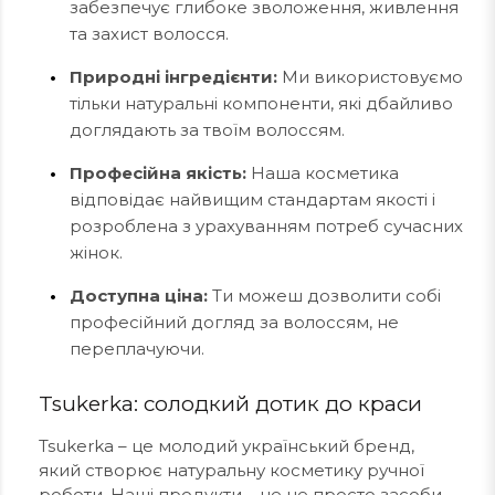
забезпечує глибоке зволоження, живлення
та захист волосся.
Природні інгредієнти:
Ми використовуємо
тільки натуральні компоненти, які дбайливо
доглядають за твоїм волоссям.
Професійна якість:
Наша косметика
відповідає найвищим стандартам якості і
розроблена з урахуванням потреб сучасних
жінок.
Доступна ціна:
Ти можеш дозволити собі
професійний догляд за волоссям, не
переплачуючи.
Tsukerka: солодкий дотик до краси
Tsukerka – це молодий український бренд,
який створює натуральну косметику ручної
роботи. Наші продукти – це не просто засоби