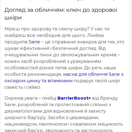
Догляд за обличчям: ключ до здорової
шкіри
Мрієш про здорову та сяючу шкіру? У нас ти
знайдеш все необхідне для цього. Лінійка
продуктів
Sane
– це справжня знахідка для тих, хто
шукає ефективний і безпечний догляд. Від
очищувальних пінок до зволожувальних кремів –
кожен засіб розроблений з урахуванням
особливостей різних типів шкіри. До речі, наша
особиста рекомендація,
маска для обличчя Sane з
оксидом цинку та вітамінами
подарує твоїй шкірі
свіжість і сяйво.
Окрема увага – лінійці
BarrierBoost+
від бренду
Sane, розробленій та протестованій спільно з
дерматологами для відновлення й захисту
шкірного бар'єру. Засоби з церамідами,
ніацинамідом, пантенолом і скваланом зміцнюють
захисний бар'єр, зволожують та заспокоюють