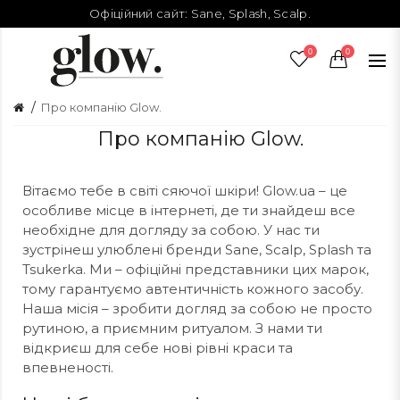
Офіційний сайт:
Sane
,
Splash
,
Scalp
.
0
0
Про компанію Glow.
Про компанію Glow.
Вітаємо тебе в світі сяючої шкіри! Glow.ua – це
особливе місце в інтернеті, де ти знайдеш все
необхідне для догляду за собою. У нас ти
зустрінеш улюблені бренди Sane, Scalp, Splash та
Tsukerka. Ми – офіційні представники цих марок,
тому гарантуємо автентичність кожного засобу.
Наша місія – зробити догляд за собою не просто
рутиною, а приємним ритуалом. З нами ти
відкриєш для себе нові рівні краси та
впевненості.