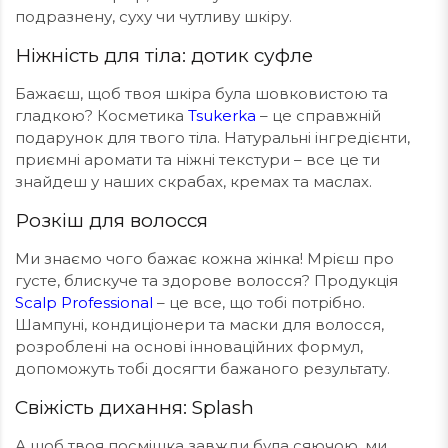
подразнену, суху чи чутливу шкіру.
Ніжність для тіла: дотик суфле
Бажаєш, щоб твоя шкіра була шовковистою та
гладкою? Косметика
Tsukerka
– це справжній
подарунок для твого тіла. Натуральні інгредієнти,
приємні аромати та ніжні текстури – все це ти
знайдеш у наших скрабах, кремах та маслах.
Розкіш для волосся
Ми знаємо чого бажає кожна жінка! Мрієш про
густе, блискуче та здорове волосся? Продукція
Scalp Professional
– це все, що тобі потрібно.
Шампуні, кондиціонери та маски для волосся,
розроблені на основі інноваційних формул,
допоможуть тобі досягти бажаного результату.
Свіжість дихання: Splash
А щоб твоя посмішка завжди була сяючою, ми