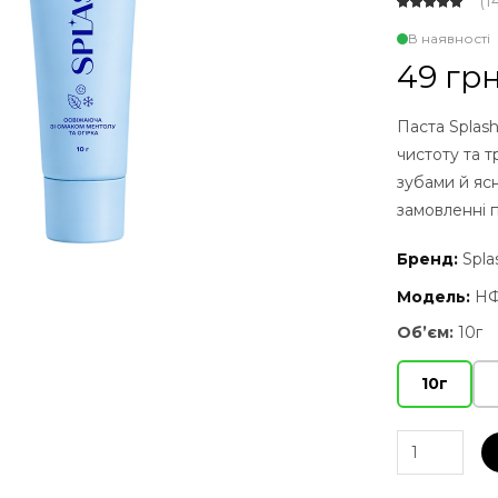
(
1
В наявності
49 гр
Паста Splas
чистоту та т
зубами й яс
замовленні 
Бренд:
Spla
Модель:
НФ
Об’єм:
10г
10г