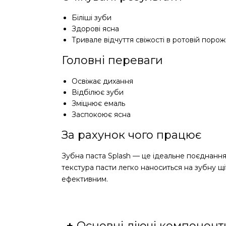
Біліші зуби
Здорові ясна
Тривале відчуття свіжості в ротовій порож
Головні переваги
Освіжає дихання
Відбілює зуби
Зміцнює емаль
Заспокоює ясна
За рахунок чого працює
Зубна паста Splash — це ідеальне поєднання 
текстура пасти легко наноситься на зубну щ
ефективним.
Основні діючі компонент