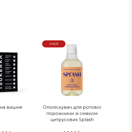
ин, після чого прополощіть рот водою.
АКЦІЯ
о + 25 ℃.
ання
на вишня
Ополіскувач для ротової
порожнини зі смаком
цитрусових Splash
-тест.