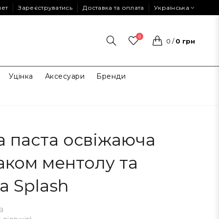
нет
Зареєструватись
Доставка та оплата
Українська
0
0
/
0 грн
Уцінка
Аксесуари
Бренди
а паста освіжаюча
маком ментолу та
а Splash
а