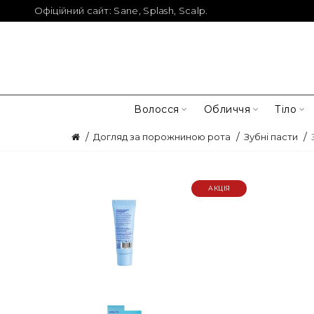
Офіційний сайт:
Sane
,
Splash
,
Scalp
.
Волосся
Обличчя
Тіло
Догляд за порожниною рота
Зубні пасти
АКЦІЯ