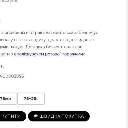
4 відгуків
)
н
h з огірковим екстрактом і ментолом забезпечує
ривалу свіжість подиху, делікатно доглядає за
нами щодня. Доставка безкоштовна при
пасти з
ополіскувачем ротової порожнини
.
sh
-00003095
75мл
75+25г
КУПИТИ
ШВИДКА ПОКУПКА