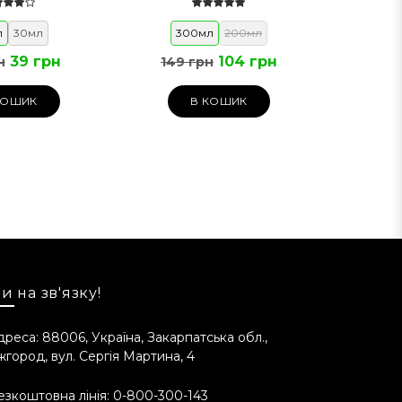
л
30мл
300мл
200мл
39 грн
104 грн
н
149 грн
КОШИК
В КОШИК
и на зв'язку!
дреса: 88006, Україна, Закарпатська обл.,
жгород, вул. Сергія Мартина, 4
d Castor Oil, Xanthan Gum, Phenoxyethanol,
odium Saccharin.
езкоштовна лінія:
0-800-300-143