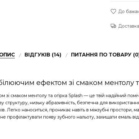
До бажа
Доставка
ОПИС
ВІДГУКІВ (14)
ПИТАННЯ ПО ТОВАРУ (0
дбілюючим ефектом зі смаком ментолу та
 зі смаком ментолу та огірка Splash — це твій надійний помі
у структуру, низьку абразивність, безпечна для використання н
в. Легко наноситься, проникає навіть в міжзубні простори, м
не профілактувати появу зубного нальоту, захищати емаль від