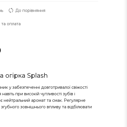
нь
До порівняння
 та оплата
)
 огірка Splash
чник у забезпеченні довготривалої свіжості
авіть при високій чутливості зубів і
ає нейтральний аромат та смак. Регулярне
 згубного зовнішнього впливу та відбілювати