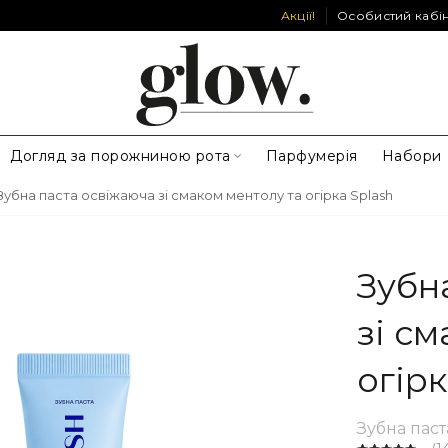
Акції!
Особистий кабі
Догляд за порожниною рота
Парфумерія
Набори
Зубна паста освіжаюча зі смаком ментолу та огірка Splash
Зубн
зі с
огірк
Зубна паст