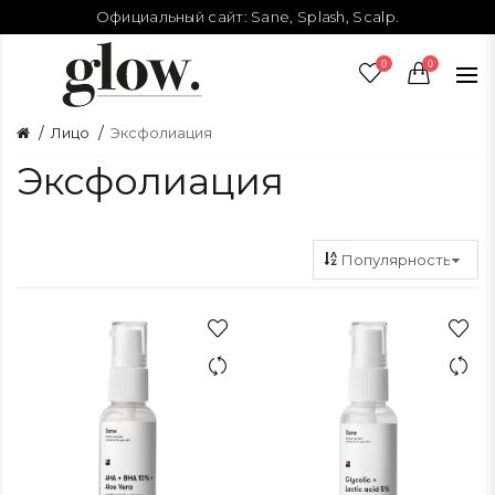
Официальный сайт:
Sane
,
Splash
,
Scalp
.
0
0
Лицо
Эксфолиация
Эксфолиация