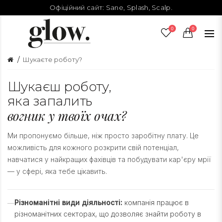
Офіційний сайт:
Sane
,
Splash
,
Scalp
.
0
0
Шукаєте роботу?
Шукаєш роботу,
яка запалить
вогник у твоїх очах?
Ми пропонуємо більше, ніж просто заробітну плату. Це
можливість для кожного розкрити свій потенціал,
навчатися у найкращих фахівців та побудувати кар'єру мрії
— у сфері, яка тебе цікавить.
Різноманітні види діяльності:
компанія працює в
різноманітних секторах, що дозволяє знайти роботу в