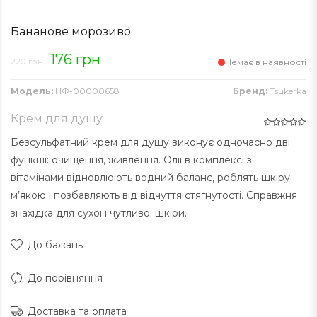
Бананове морозиво
176 грн
220 грн
Немає в наявності
Модель:
НФ-00000658
Бренд:
Tsukerka
Крем для душу
Безсульфатний крем для душу виконує одночасно дві
функції: очищення, живлення. Олії в комплексі з
вітамінами відновлюють водний баланс, роблять шкіру
м’якою і позбавляють від відчуття стягнутості. Справжня
знахідка для сухої і чутливої ​​шкіри.
До бажань
До порівняння
Доставка та оплата