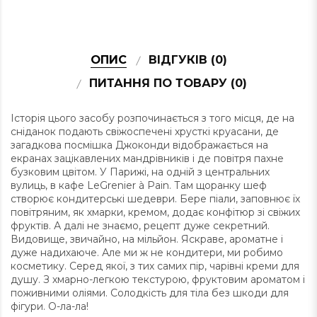
ОПИС
ВІДГУКІВ (0)
ПИТАННЯ ПО ТОВАРУ (0)
Історія цього засобу розпочинається з того місця, де на
сніданок подають свіжоспечені хрусткі круасани, де
загадкова посмішка Джоконди відображається на
екранах зацікавлених мандрівників і де повітря пахне
бузковим цвітом. У Парижі, на одній з центральних
вулиць, в кафе LeGrenier à Pain. Там щоранку шеф
створює кондитерські шедеври. Бере піали, заповнює їх
повітряним, як хмарки, кремом, додає конфітюр зі свіжих
фруктів. А далі не знаємо, рецепт дуже секретний.
Видовище, звичайно, на мільйон. Яскраве, ароматне і
дуже надихаюче. Але ми ж не кондитери, ми робимо
косметику. Серед якої, з тих самих пір, чарівні креми для
душу. З хмарно-легкою текстурою, фруктовим ароматом і
поживними оліями. Солодкість для тіла без шкоди для
фігури. О-ла-ла!