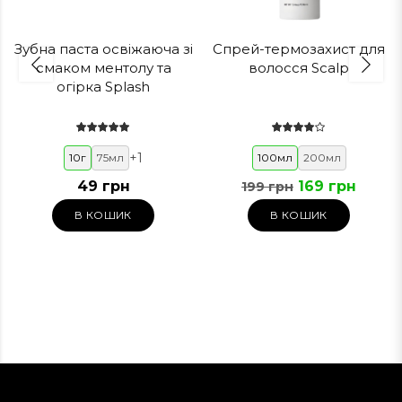
Зубна паста освіжаюча зі
Спрей-термозахист для
смаком ментолу та
волосся Scalp
огірка Splash
+
1
10г
75мл
100мл
200мл
49 грн
169 грн
199 грн
В КОШИК
В КОШИК