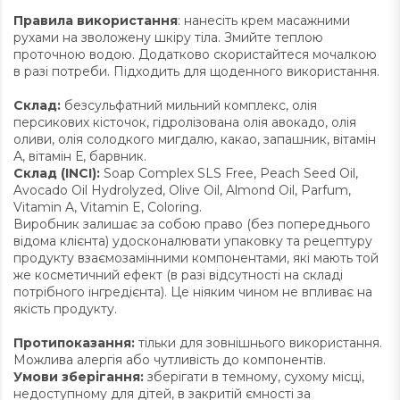
Правила використання
: нанесіть крем масажними
рухами на зволожену шкіру тіла. Змийте теплою
проточною водою. Додатково скористайтеся мочалкою
в разі потреби. Підходить для щоденного використання.
Склад:
безсульфатний мильний комплекс, олія
персикових кісточок, гідролізована олія авокадо, олія
оливи, олія солодкого мигдалю, какао, запашник, вітамін
А, вітамін Е, барвник.
Склад (INCI):
Soap Complex SLS Free, Peach Seed Oil,
Avocado Oil Hydrolyzed, Olive Oil, Almond Oil, Parfum,
Vitamin A, Vitamin E, Coloring.
Виробник залишає за собою право (без попереднього
відома клієнта) удосконалювати упаковку та рецептуру
продукту взаємозамінними компонентами, які мають той
же косметичний ефект (в разі відсутності на складі
потрібного інгредієнта). Це ніяким чином не впливає на
якість продукту.
Протипоказання:
тільки для зовнішнього використання.
Можлива алергія або чутливість до компонентів.
Умови зберігання:
зберігати в темному, сухому місці,
недоступному для дітей, в закритій ємності за