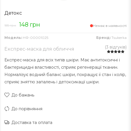
Детокс
148 грн
185 грн
Немає в наявності
Модель:
НФ-00001025
Бренд:
Tsukerka
(
3 відгуків
)
Експрес-маска для обличчя
Експрес-маска для всіх типів шкіри. Має антитоксичні і
бактерицидні властивості, сприяє регенерації тканин.
Нормалізує водний баланс шкіри, покращує ії стан і колір,
сприяє зняттю запалень і детоксикації шкіри.
До бажань
До порівняння
Доставка та оплата