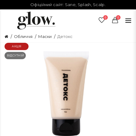
Офіційний сайт:
Sane
,
Splash
,
Scalp
.
0
0
Обличчя
Маски
Детокс
АКЦІЯ
ВІДСУТНІЙ
В