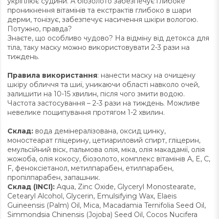
укріплює судини. А біозолото забезпечує глибоке
проникнення вітамінів та екстрактів глибоко в шари
дерми, тонізує, забезпечує насичення шкіри вологою.
Потужно, правда?
Знаєте, що особливо чудово? На відміну від детокса для
тіла, таку маску можно використовувати 2-3 рази на
тиждень.
Правила використання
: нанести маску на очищену
шкіру обличчя та шиї, уникаючи області навколо очей,
залишити на 10-15 хвилин, після чого змити водою.
Частота застосування – 2-3 рази на тиждень. Можливе
невелике пощипування протягом 1-2 хвилин.
Склад:
вода демінералізована, оксид цинку,
моностеарат гліцерину, цетиариловий спирт, гліцерин,
емульсійний віск, пальмова олія, міка, олія макадамії, олія
жожоба, олія кокосу, біозолото, комплекс вітамінів A, E, C,
F, феноксіетанол, метилпарабен, етилпарабен,
пропілпарабен, запашник.
Склад (INCI):
Aqua, Zinc Оxide, Glyceryl Monostearate,
Cetearyl Alcohol, Glycerin, Emulsifying Wax, Elaeis
Guineensis (Palm) Оil, Mica, Macadamia Ternifolia Seed Oil,
Simmondsia Chinensis (Jojoba) Seed Oil, Cocos Nucifera