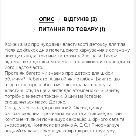
ОПИС
ВІДГУКІВ (3)
ПИТАННЯ ПО ТОВАРУ (1)
Кожен знає про чудодійні властивості детоксу для тіла:
після декількох днів полегшеного харчування з організму
виходить вода, токсини та трохи зайвої ваги. Також
відомо, що з детоксом не можна зловживати і проводити
його надто часто.
Проте як багато ми знаємо про детокс для шкіри
обличчя? Небагато. А він ой як потрібен. Бачите, що
шкіра стає сірою або тьмяною, втрачає вологу та
еластичність, та ще й виглядає втомленою? Значить,
потрібно вивести токсини. З цим майстерно
справляється маска Детокс.
Склад у неї справді розкішний. Оксид цинку —
ранозагоюючий, протизапальний та антикомедонний
компонент, який поменшує секрецію шкірного сала та
знезаражує. Комплекс вітамінів A, Е, С, і F нормалізує
водний баланс, покращує колір шкіри, її структуру,