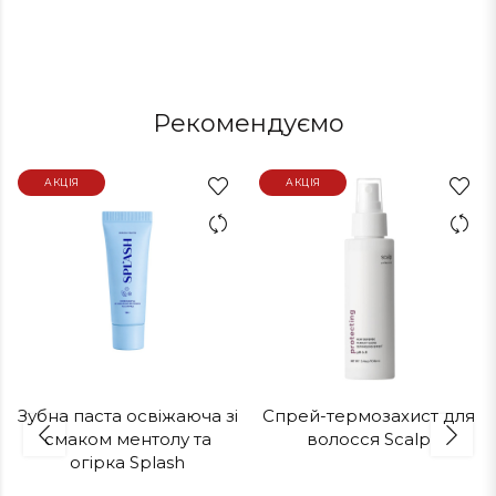
Рекомендуємо
АКЦІЯ
АКЦІЯ
Зубна паста освіжаюча зі
Спрей-термозахист для
смаком ментолу та
волосся Scalp
огірка Splash