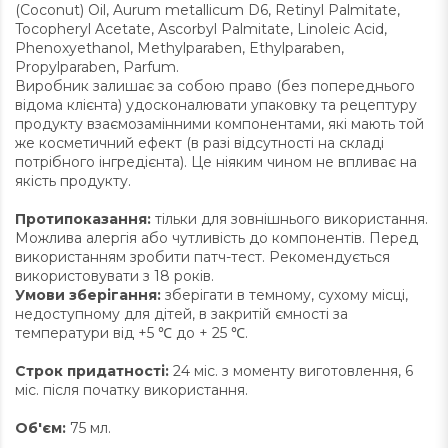
(Coconut) Oil, Aurum metallicum D6, Retinyl Palmitate,
Tocopheryl Acetate, Ascorbyl Palmitate, Linoleic Acid,
Phenoxyethanol, Methylparaben, Ethylparaben,
Propylparaben, Parfum.
Виробник залишає за собою право (без попереднього
відома клієнта) удосконалювати упаковку та рецептуру
продукту взаємозамінними компонентами, які мають той
же косметичний ефект (в разі відсутності на складі
потрібного інгредієнта). Це ніяким чином не впливає на
якість продукту.
Протипоказання:
тільки для зовнішнього використання.
Можлива алергія або чутливість до компонентів. Перед
використанням зробити патч-тест. Рекомендується
використовувати з 18 років.
Умови зберігання:
зберігати в темному, сухому місці,
недоступному для дітей, в закритій ємності за
температури від +5 ℃ до + 25 ℃.
Строк придатності:
24 міс. з моменту виготовлення, 6
міс. після початку використання.
Об'єм:
75 мл.