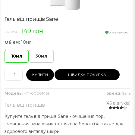
Гель від прищів Sane
149 грн
249 грн
В наявності
Об’єм:
10мл
10мл
30мл
КУПИТИ
ШВИДКА ПОКУПКА
Модель:
НФ-00001469
Бренд:
Sane
(
46 відгуків
)
Гель від прищів
Купуйте гель від прищів Sane - очищення пор,
зменшення запалення та точкова боротьба з акне для
здорового вигляду шкіри.