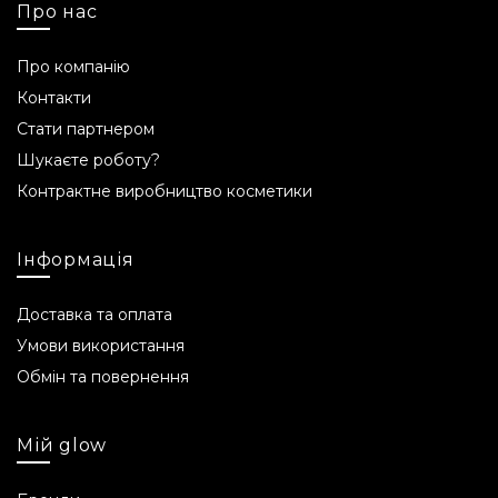
Ситуації, коли використання
Про нас
продукту не рекомендується
Про компанію
Не використовувати при індивідуальній
Контакти
непереносимості компонентів продукту.
Стати партнером
Перед початком використання зробіть патч-
тест.
Шукаєте роботу?
Контрактне виробництво косметики
pH продукту
6,0-7,0.
Інформація
З якого віку використовувати
Доставка та оплата
Від 12 років.
Умови використання
Обмін та повернення
Об'єм
10 мл, 30 мл.
Мій glow
Строк придатності