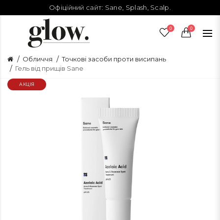
Офіційний сайт:
Sane
,
Splash
,
Scalp
.
0
0
Обличчя
Точкові засоби проти висипань
Гель від прищів Sane
АКЦІЯ