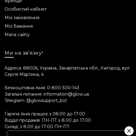
Бренди
24 місяці.
Особистий кабінет
Мої замовлення
Склад INCI
Мої бажання
Aqua, Hexylene Glycol, Dipropylene Glycol,
Мапа сайту
Pentylene Glycol, Butylene Glycol, Sodium
Acrylates Copolymer, Xanthan Gum,
Ми на зв'язку!
Azelamidopropyl Dimethyl Amine, Fructose,
Glucose, Ethylhexylglycerin, Lecithin, Bixa
Адреса: 88006, Україна, Закарпатська обл., Ужгород, вул.
Orellana Seed Extract, Caprylhydroxamic Acid,
Сергія Мартина, 4
Maltodextrin, Dextrin, Sucrose, Urea, Glycyrrhiza
Glabra Root Extract, Centella Asiatica Extract,
Безкоштовна лінія:
0-800-300-143
Camellia Sinensis Leaf Extract, Polygonum
Загальні питання:
information@glow.ua
Cuspidatum Root Extract, Alanine, Aspartic Acid,
Telegram:
@glowsupport_bot
Glutamic Acid, Hexyl Nicotinate, Scutellaria
Baicalensis Root Extract, Chamomilla Recutita
Гаряча лінія працює з 08:00 до 17:00
Flower Extract, Rosmarinus Officinalis Leaf
Відділ продажів: ПН-ПТ з 8.00 до 17.00
Extract.
Склад: з 8.00 до 17:00 ПН-ПТ