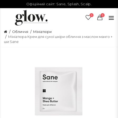
Офіційний сайт:
Sane
,
Splash
,
Scalp
.
0
0
Обличчя
Мініатюри
Мініатюра Крем для сухої шкіри обличчя з маслом манго +
ши Sane