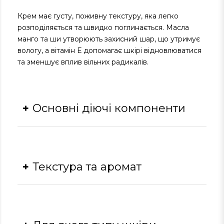
Крем має густу, поживну текстуру, яка легко
розподіляється та швидко поглинається. Масла
манго та ши утворюють захисний шар, що утримує
вологу, а вітамін Е допомагає шкірі відновлюватися
та зменшує вплив вільних радикалів.
Основні діючі компоненти
Олія манго:
глибоко зволожує, покращує
еластичність, робить шкіру гладкою та
м’якою.
Текстура та аромат
Олія ши:
заспокоює подразнення, зміцнює
захисний бар’єр, зберігає природну
вологість шкіри.
Текстура
Вітамін Е:
має антиоксидантні властивості,
сприяє відновленню та захисту шкіри.