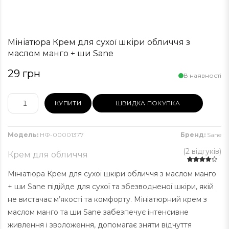
Мініатюра Крем для сухої шкіри обличчя з
маслом манго + ши Sane
29 грн
В наявності
КУПИТИ
ШВИДКА ПОКУПКА
Модель:
НФ-00001377
Бренд:
Sane
(
2 відгуків
)
Крем для обличчя
Мініатюра Крем для сухої шкіри обличчя з маслом манго
+ ши Sane підійде для сухої та збезводненої шкіри, якій
не вистачає м’якості та комфорту. Мініатюрний крем з
маслом манго та ши Sane забезпечує інтенсивне
живлення і зволоження, допомагає зняти відчуття