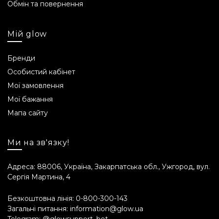
Обмін та повернення
Строк придатності
Мій glow
24 місяці.
Склад INCI
Бренди
Особистий кабінет
Aqua, Butyrospermum Parkii Butter, Glycerin,
Мої замовлення
Mangifera Indica Seed Butter, Cetearyl Alcohol,
Мої бажання
Dimethicone, Cetearyl Alcohol, Phenoxyethanol,
Tocopheryl Acetate, Sodium Lauryl Sulfate,
Мапа сайту
Polysorbate 60, Ethylhexylglycerin, Parfum,
Benzyl Alcohol, Coumarin, Citronellol.
Ми на зв'язку!
Примітка від виробника
Адреса: 88006, Україна, Закарпатська обл., Ужгород, вул.
Виробник залишає за собою право (без
Сергія Мартина, 4
попереднього відома клієнта) удосконалювати
упаковку та рецептуру продукту
Безкоштовна лінія:
0-800-300-143
взаємозамінними компонентами, які мають той
Загальні питання:
information@glow.ua
же косметичний ефект (в разі відсутності на