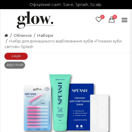
Офіційний сайт:
Sane
,
Splash
,
Scalp
.
0
0
Обличчя
Набори
Набір для домашнього відбілювання зубів «Покажи зуби
світові» Splash
АКЦІЯ
ВІДСУТНІЙ