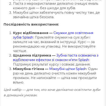
Паста з мікрокристалами делікатно очищує емаль
кожного дня — без шкоди для зубів.
Міжзубні щітки забезпечують повну чистку там, де
звичайна щітка безсила.
Послідовність використання:
Курс відбілювання —
Смужки для освітлення
зубів Splash
: Приклейте смужки на сухі зуби і
залиште на час, вказаний в інструкції. Курс — за
рекомендацією на упаковці. Не використовуйте
частіше.
Щоденна підтримка —
Зубна паста освіжаюча з
відбілюючим ефектом зі смаком м’яти Splash
:
Підтримує результат курсу і освіжає дихання.
Міжзубна гігієна —
Міжзубні щітки Splash
: Один
раз на день делікатно очистіть кожен міжзубний
проміжок. Не натискайте — щітка має проходити
вільно.
Цей набір — для тих, хто хоче делікатно освітлити зуби
в домашніх умовах.