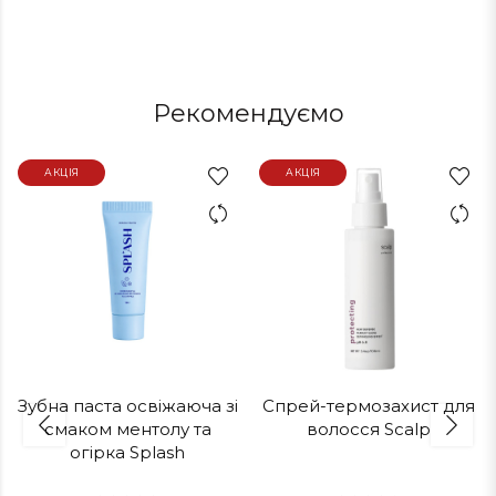
Рекомендуємо
АКЦІЯ
АКЦІЯ
Зубна паста освіжаюча зі
Спрей-термозахист для
смаком ментолу та
волосся Scalp
огірка Splash