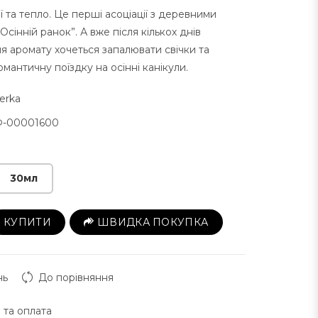
ї та тепло. Це перші асоціації з деревними
сінній ранок”. А вже після кількох днів
я аромату хочеться запалювати свічки та
мантичну поїздку на осінні канікули.
erka
-00001600
30мл
КУПИТИ
ШВИДКА ПОКУПКА
нь
До порівняння
 та оплата