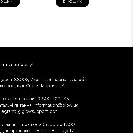
КОШИК
В КОШИК
 Citral, Cinnamal.
и на зв'язку!
дреса: 88006, Україна, Закарпатська обл.,
жгород, вул. Сергія Мартина, 4
цептуру продукту взаємозамінними
. Це ніяким чином не впливає на якість
езкоштовна лінія:
0-800-300-143
агальні питання:
information@glow.ua
elegram:
@glowsupport_bot
аряча лінія працює з 08:00 до 17:00
ідділ продажів: ПН-ПТ з 8.00 до 17.00