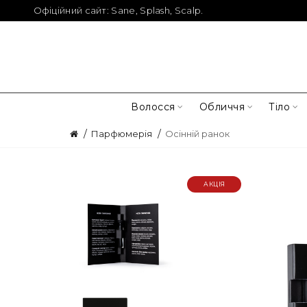
Офіційний сайт:
Sane
,
Splash
,
Scalp
.
Волосся
Обличчя
Тіло
Парфюмерія
Осінній ранок
АКЦІЯ