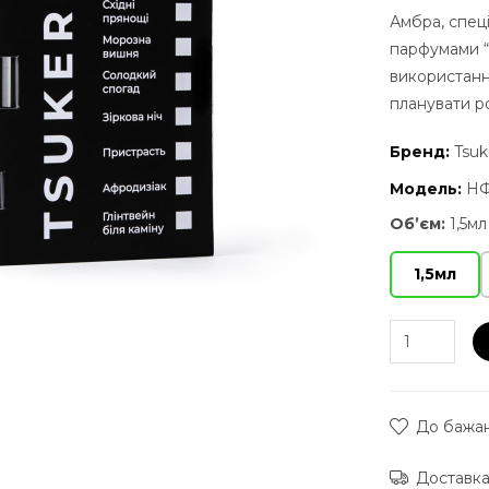
Амбра, спеці
парфумами “О
використанн
планувати ро
Бренд:
Tsuk
Модель:
НФ
Об’єм:
1,5мл
1,5мл
До бажа
Доставка