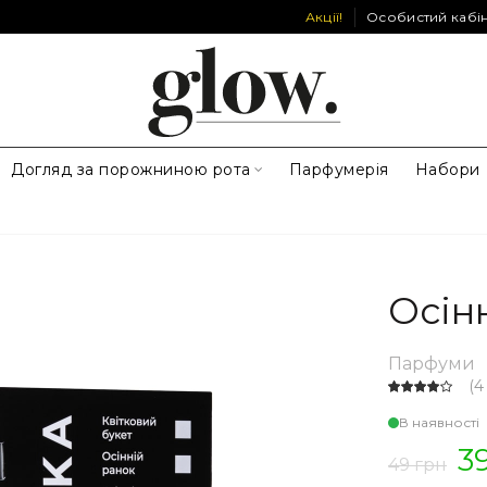
Акції!
Особистий кабі
Догляд за порожниною рота
Парфумерія
Набори
Осін
Парфуми
(
4
В наявності
3
49 грн