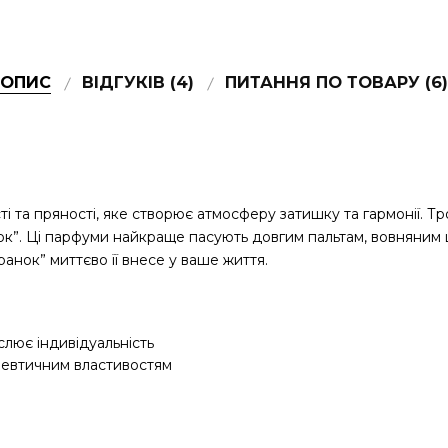
ОПИС
ВІДГУКІВ (4)
ПИТАННЯ ПО ТОВАРУ (6)
і та пряності, яке створює атмосферу затишку та гармонії. Тр
ок”. Ці парфуми найкраще пасують довгим пальтам, вовняним ш
ранок” миттєво її внесе у ваше життя.
лює індивідуальність
евтичним властивостям