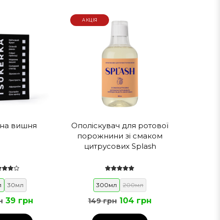
АКЦІЯ
о + 25 ℃.
ання
на вишня
Ополіскувач для ротової
порожнини зі смаком
цитрусових Splash
л
30мл
300мл
200мл
39 грн
104 грн
н
149 грн