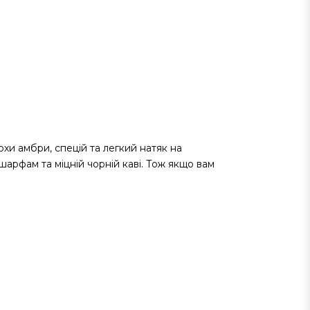
охи амбри, спецій та легкий натяк на
арфам та міцній чорній каві. Тож якщо вам