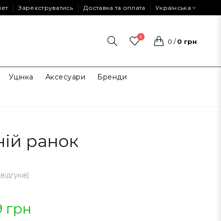
нет
Зареєструватись
Доставка та оплата
Українська
0
0
/
0 грн
Уцінка
Аксесуари
Бренди
ній ранок
 відгуків
)
9 грн