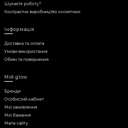
pH продукту
Шукаєте роботу?
Контрактне виробництво косметики
pH продукту становить 3,8-4,8.
З якого віку використовувати
Інформація
Рекомендується з 12 років.
Доставка та оплата
Об'єм
Умови використання
Обмін та повернення
30 мл.
Строк придатності
Мій glow
24 місяці.
Бренди
Склад INCI
Особистий кабінет
Мої замовлення
Aqua, Glycerin, Caffeine, Phenoxyethanol,
Мої бажання
Panthenol, Panthenol, Aloe Vera Leaf Extract,
Sodium Polyacryloyldimethyl Taurate, Xanthan
Мапа сайту