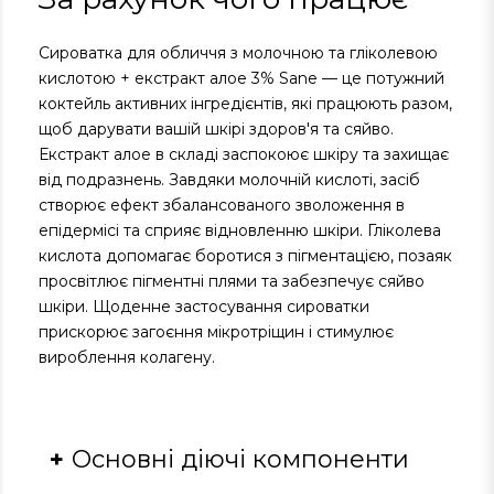
Сироватка для обличчя з молочною та гліколевою
кислотою + екстракт алое 3% Sane — це потужний
коктейль активних інгредієнтів, які працюють разом,
щоб дарувати вашій шкірі здоров'я та сяйво.
Екстракт алое в складі заспокоює шкіру та захищає
від подразнень. Завдяки молочній кислоті, засіб
створює ефект збалансованого зволоження в
епідермісі та сприяє відновленню шкіри. Гліколева
кислота допомагає боротися з пігментацією, позаяк
просвітлює пігментні плями та забезпечує сяйво
шкіри. Щоденне застосування сироватки
прискорює загоєння мікротріщин і стимулює
вироблення колагену.
Основні діючі компоненти