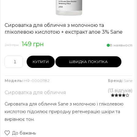
Сироватка для обличчя з молочною та
гліколевою кислотою + екстракт алое 3% Sane
149 грн
249 грн
В наявності
КУПИТИ
ШВИДКА ПОКУПКА
Модель:
НФ-00001182
Бренд:
Sane
(
13 відгуків
)
Сироватка для обличчя
Сироватка для обличчя Sane з молочною і гліколевою
кислотою підсилює природну регенерацію шкіри та
вирівнює тон.
До бажань