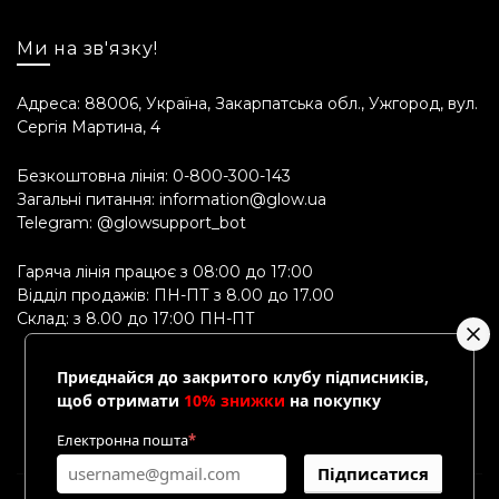
Gum, Fucus Vesiculosus Extract, Sodium
Lactate, Sodium Citrate, Glycolic Acid, Sucrose,
Ми на зв'язку!
Polysorbate 80, Urea, Benzoic Acid,
Dehydroacetic Acid, Malic Acid, Tartaric Acid,
Адреса: 88006, Україна, Закарпатська обл., Ужгород, вул.
Parfum, Limonene, Citrus Aurantium Peel Oil,
Сергія Мартина, 4
Terpineol.
Примітка від виробника
Безкоштовна лінія:
0-800-300-143
Загальні питання:
information@glow.ua
Виробник залишає за собою право (без
Telegram:
@glowsupport_bot
попереднього відома клієнта) удосконалювати
Гаряча лінія працює з 08:00 до 17:00
упаковку та рецептуру продукту
Відділ продажів: ПН-ПТ з 8.00 до 17.00
взаємозамінними компонентами, які мають той
Склад: з 8.00 до 17:00 ПН-ПТ
же косметичний ефект (в разі відсутності на
складі потрібного інгредієнта). Це ніяким
чином не впливає на якість продукту.
Приєднайся до закритого клубу підписників,
щоб отримати
10% знижки
на покупку
Електронна пошта
*
Підписатися