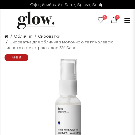
Офіційний сайт:
Sane
,
Splash
,
Scalp
.
0
0
Обличчя
Сироватки
Сироватка для обличчя з молочною та гліколевою
кислотою + екстракт алое 3% Sane
АКЦІЯ