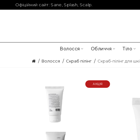
Офіційний сайт:
Sane
,
Splash
,
Scalp
.
Волосся
Обличчя
Тіло
Волосся
Скраб пілінг
Скраб-пілінг для шк
АКЦІЯ