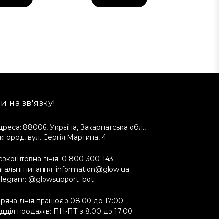
и на зв'язку!
дреса: 88006, Україна, Закарпатська обл.,
жгород, вул. Сергія Мартина, 4
Allantoin, Betaine, Glycolic Acid, Lactic
Acid, Alanine, Arginine, Lysine, Threonine,
езкоштовна лінія:
0-800-300-143
агальні питання:
information@glow.ua
elegram:
@glowsupport_bot
аряча лінія працює з 08:00 до 17:00
цептуру продукту взаємозамінними
ідділ продажів: ПН-ПТ з 8.00 до 17.00
. Це ніяким чином не впливає на якість