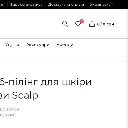
нет
Зареєструватись
Доставка та оплата
Українська
0
0
/
0 грн
Уцінка
Аксесуари
Бренди
б-пілінг для шкіри
ви Scalp
 волосся
 відгуків
)