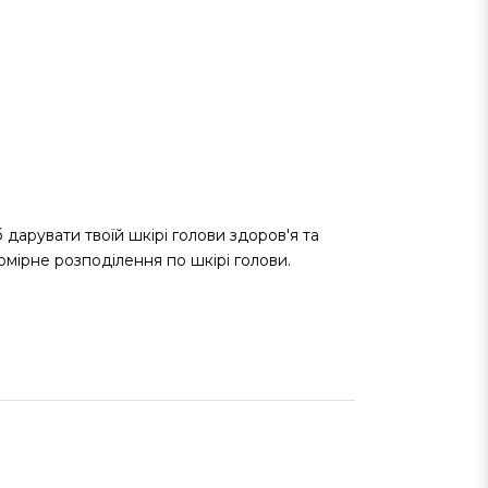
 дарувати твоїй шкірі голови здоров'я та
омірне розподілення по шкірі голови.
лення клітин.