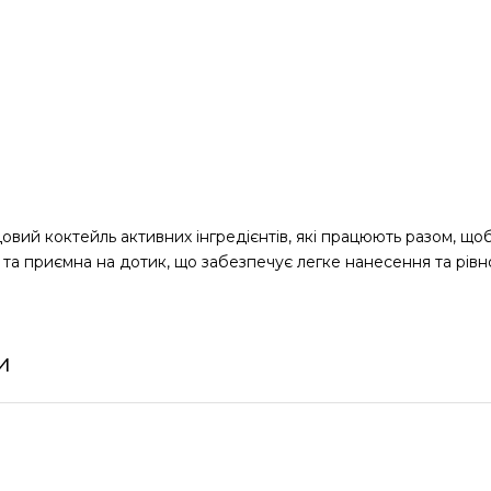
довий коктейль активних інгредієнтів, які працюють разом, щоб
а та приємна на дотик, що забезпечує легке нанесення та рівн
и
знення, покращує еластичність волосся.
ідлущування, покращує текстуру шкіри голови, стимулює онов
 шкіру, має антибактеріальні властивості.