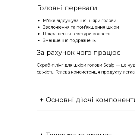
Головні переваги
М'яке відлущування шкіри голови
Зволоження та пом'якшення шкіри
Покращення текстури волосся
Зменшення подразнень
За рахунок чого працює
Скраб-пілінг для шкіри голови Scalp — це чу
свіжість. Гелева консистенція продукту легк
Основні діючі компонент
Бетаїн:
зволожує шкіру, зменшує подра
Гліколева кислота:
забезпечує м'яке в
Молочна кислота:
зволожує, пом'якшує