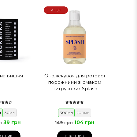
АКЦІЯ
о + 25 ℃.
ання
 вистачить приблизно на 1-2 місяці.
на вишня
Ополіскувач для ротової
порожнини зі смаком
цитрусових Splash
л
30мл
300мл
200мл
39 грн
104 грн
н
149 грн
КОШИК
В КОШИК