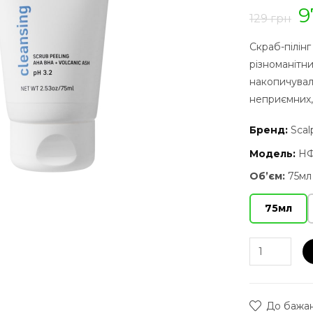
9
129 грн
Скраб-пілін
різноманітн
накопичуваль
неприємних,
Бренд:
Scal
Модель:
НФ
Об’єм:
75мл
75мл
До бажа