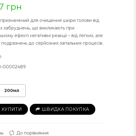
7 грн
г призначений для очищення шкіри голови від
их забруднень, що викликають при
ному ефекті негативні реакції – від легких, але
 подразнень до серйозних запальних процесів.
p
-00002489
200мл
КУПИТИ
ШВИДКА ПОКУПКА
нь
До порівняння