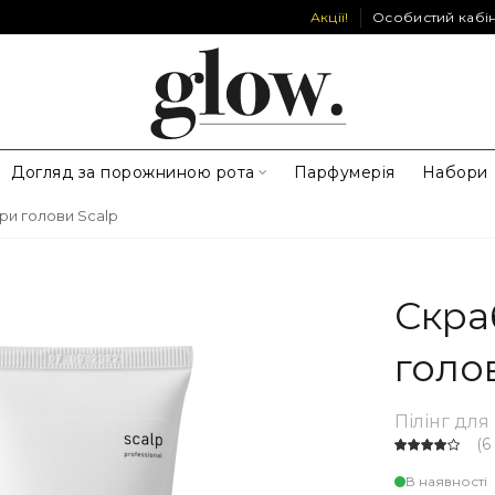
Акції!
Особистий кабі
Догляд за порожниною рота
Парфумерія
Набори
іри голови Scalp
Скра
голо
Пілінг для
(
6
В наявності