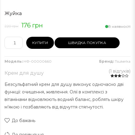
Жуйка
176 грн
220 грн
В наявності
КУПИТИ
ШВИДКА ПОКУПКА
Модель:
НФ-00000660
Бренд:
Tsukerka
(
1 відгуків
)
Крем для душу
Безсульфатний крем для душу виконує одночасно дві
функції: очищення, живлення. Олії в комплексі з
вітамінами відновлюють водний баланс, роблять шкіру
м’якою і позбавляють від відчуття стягнутості.
До бажань
До порівняння