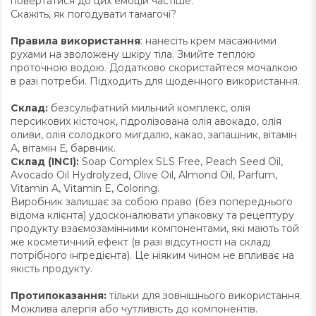
повертатися до цих емоцій частіше.
Скажіть, як погодувати тамагочі?
Правила використання
: нанесіть крем масажними
рухами на зволожену шкіру тіла. Змийте теплою
проточною водою. Додатково скористайтеся мочалкою
в разі потреби. Підходить для щоденного використання.
Склад:
безсульфатний мильний комплекс, олія
персикових кісточок, гідролізована олія авокадо, олія
оливи, олія солодкого мигдалю, какао, запашник, вітамін
А, вітамін Е, барвник.
Склад (INCI):
Soap Complex SLS Free, Peach Seed Oil,
Avocado Oil Hydrolyzed, Olive Oil, Almond Oil, Parfum,
Vitamin A, Vitamin E, Coloring.
Виробник залишає за собою право (без попереднього
відома клієнта) удосконалювати упаковку та рецептуру
продукту взаємозамінними компонентами, які мають той
же косметичний ефект (в разі відсутності на складі
потрібного інгредієнта). Це ніяким чином не впливає на
якість продукту.
Протипоказання:
тільки для зовнішнього використання.
Можлива алергія або чутливість до компонентів.