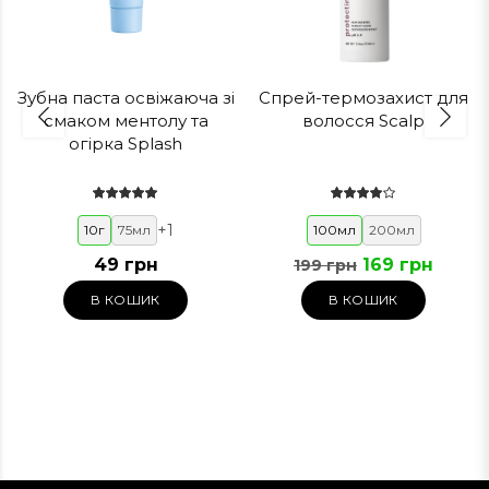
Зубна паста освіжаюча зі
Спрей-термозахист для
смаком ментолу та
волосся Scalp
огірка Splash
+
1
10г
75мл
100мл
200мл
49 грн
169 грн
199 грн
В КОШИК
В КОШИК