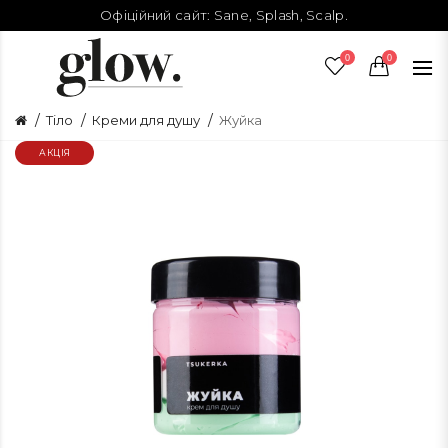
Офіційний сайт:
Sane
,
Splash
,
Scalp
.
0
0
Тіло
Креми для душу
Жуйка
АКЦІЯ