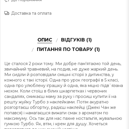
Доставка та оплата
ОПИС
ВІДГУКІВ (1)
ПИТАННЯ ПО ТОВАРУ (1)
Це сталося 2 роки тому. Ми добре пам’ятаємо той день,
звичайний травневий, на подив, не дуже жаркий день.
Ми сиділи й розповідали смішні історії з дитинства, у
кожного є такі історії. Одна про урок географії в 5 класі,
одна про улюблену іграшку й одна, яка міцно підв`язана
нюхом. Коли стоїш в білих шкарпетках і червоних
сандаліях, смикаєш маму за руку і просиш купити її на
решту жуйку Турбо з наклейками. Потім акуратно
розгортаєш обгортку, радієш наклейці (Джекі Чан же
попався) і намагаєшся вижати смак з ароматом по
максимуму. Ось так для нас пахне ностальгія, жувальною
гумкою Турбо. Як, втім, і крем для душу. Хочеться