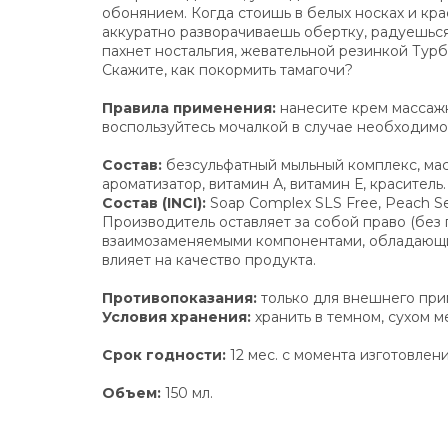
обонянием. Когда стоишь в белых носках и кра
аккуратно разворачиваешь обертку, радуешься 
пахнет ностальгия, жевательной резинкой Турб
Скажите, как покормить тамагочи?
Правила применения:
нанесите крем массаж
воспользуйтесь мочалкой в случае необходимо
Состав:
безсульфатный мыльный комплекс, масл
ароматизатор, витамин А, витамин Е, краситель.
Состав (INCI):
Soap Complex SLS Free, Peach Seed 
Производитель оставляет за собой право (без
взаимозаменяемыми компонентами, обладающими
влияет на качество продукта.
Противопоказания:
только для внешнего прим
Условия хранения:
хранить в темном, сухом м
Срок годности:
12 мес. с момента изготовлени
Объем:
150 мл.