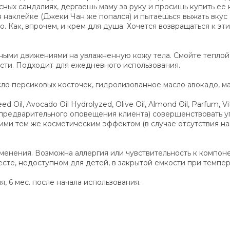
сных сандалиях, дергаешь маму за руку и просишь купить ее 
наклейке (Джеки Чан же попался) и пытаешься выжать вкус с
о. Как, впрочем, и крем для душа. Хочется возвращаться к эт
ными движениями на увлажненную кожу тела. Смойте теплой
сти. Подходит для ежедневного использования.
о персиковых косточек, гидролизованное масло авокадо, ма
Oil, Avocado Oil Hydrolyzed, Olive Oil, Almond Oil, Parfum, Vit
 предварительного оповещения клиента) совершенствовать у
 тем же косметическим эффектом (в случае отсутствия на 
енения. Возможна аллергия или чувствительность к компоне
есте, недоступном для детей, в закрытой емкости при темпера
я, 6 мес. после начала использования.