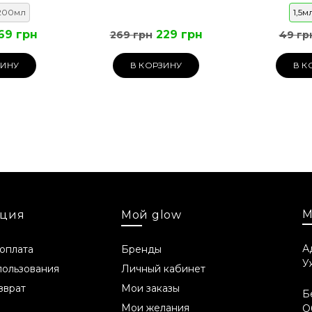
200мл
1,5м
69 грн
229 грн
269 грн
49 гр
ЗИНУ
В КОРЗИНУ
В К
М
ция
Мой glow
А
 оплата
Бренды
У
пользования
Личный кабинет
зврат
Мои заказы
Б
Мои желания
О