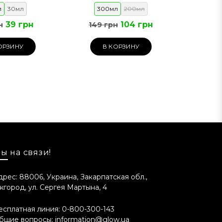
л
30мл
300мл
200мл
39 грн
104 грн
н
149 грн
ОРЗИНУ
В КОРЗИНУ
ы на связи!
дрес: 88006, Украина, Закарпатская обл.,
жгород, ул. Сергея Мартына, 4
есплатная линия:
0-800-300-143
бщие вопросы:
information@glow.ua