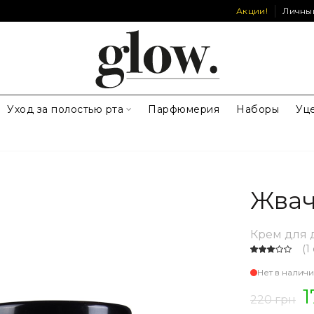
Акции!
Личны
Уход за полостью рта
Парфюмерия
Наборы
Уц
Жвач
Крем для 
(
1
Нет в налич
1
220 грн