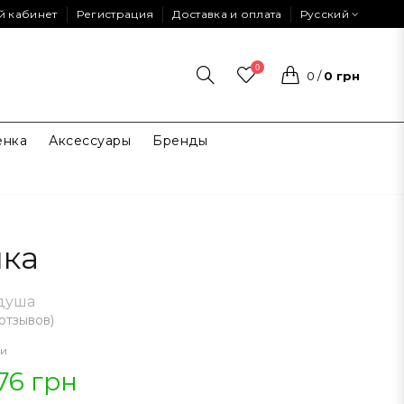
й кабинет
Регистрация
Доставка и оплата
Русский
0
0
/
0 грн
енка
Аксессуары
Бренды
ка
душа
 отзывов
)
ии
76 грн