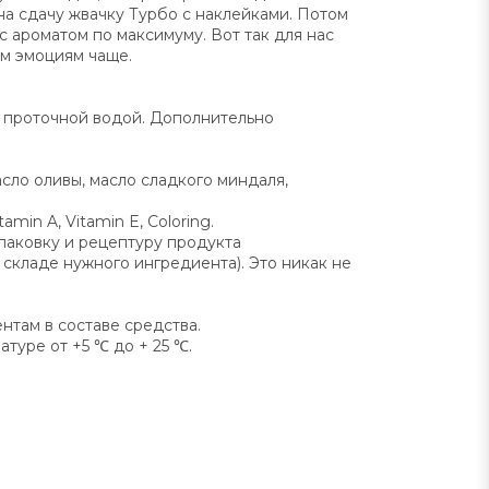
на сдачу жвачку Турбо с наклейками. Потом
 ароматом по максимуму. Вот так для нас
им эмоциям чаще.
 проточной водой. Дополнительно
сло оливы, масло сладкого миндаля,
amin A, Vitamin E, Coloring.
паковку и рецептуру продукта
складе нужного ингредиента). Это никак не
нтам в составе средства.
туре от +5 ℃ до + 25 ℃.