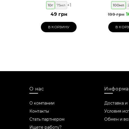
+
1
10г
75мл
100мл
49 грн
1
199 грн
В КОРЗИНУ
В КОР
О нас
Информа
О компании
Доставка и
Контакты
Условия ис
Стать партнером
Обмен и во
Ищете работу?