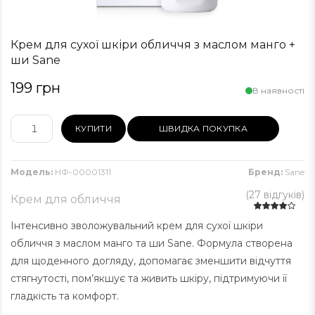
Крем для сухої шкіри обличчя з маслом манго +
ши Sane
199 грн
В наявності
КУПИТИ
ШВИДКА ПОКУПКА
Модель:
НФ-00001311
Бренд:
Sane
(
27 відгуків
)
Крем для обличчя
Інтенсивно зволожувальний крем для сухої шкіри
обличчя з маслом манго та ши Sane. Формула створена
для щоденного догляду, допомагає зменшити відчуття
стягнутості, пом’якшує та живить шкіру, підтримуючи її
гладкість та комфорт.