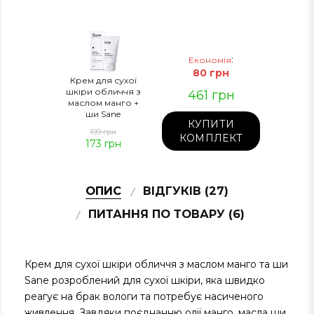
:
Економія
80
грн
Крем для сухої
шкіри обличчя з
461
грн
маслом манго +
ши Sane
КУПИТИ
199 грн
КОМПЛЕКТ
173
грн
ОПИС
ВІДГУКІВ (27)
ПИТАННЯ ПО ТОВАРУ (6)
Крем для сухої шкіри обличчя з маслом манго та ши
Sane розроблений для сухої шкіри, яка швидко
реагує на брак вологи та потребує насиченого
живлення. Завдяки поєднанню олії манго, масла ши