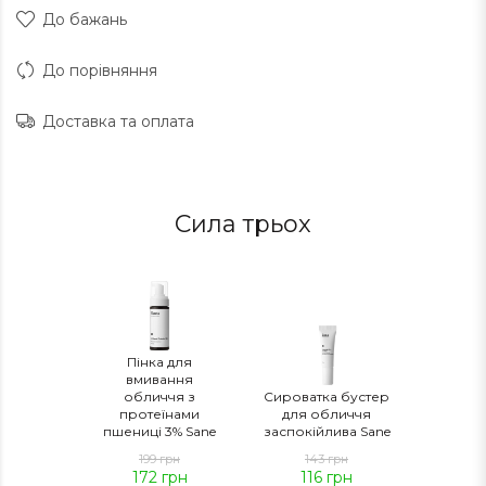
До бажань
До порівняння
Доставка та оплата
Сила трьох
Пінка для
вмивання
обличчя з
Сироватка бустер
протеїнами
для обличчя
пшениці 3% Sane
заспокійлива Sane
199 грн
143 грн
172
грн
116
грн