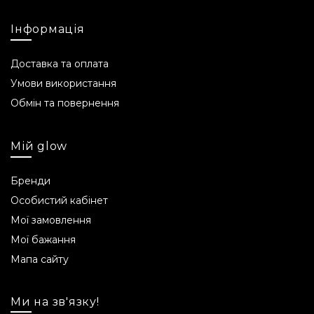
Від 12 років.
Об'єм
Інформація
40 мл.
Доставка та оплата
Умови використання
Строк придатності
Обмін та повернення
24 місяці.
Склад INCI
Мій glow
Aqua, Butyrospermum Parkii Butter, Glycerin,
Бренди
Mangifera Indica Seed Butter, Cetearyl Alcohol,
Особистий кабінет
Dimethicone, Cetearyl Alcohol, Phenoxyethanol,
Мої замовлення
Tocopheryl Acetate, Sodium Lauryl Sulfate,
Мої бажання
Polysorbate 60, Ethylhexylglycerin, Parfum,
Benzyl Alcohol, Coumarin, Citronellol.
Мапа сайту
Примітка від виробника
Ми на зв'язку!