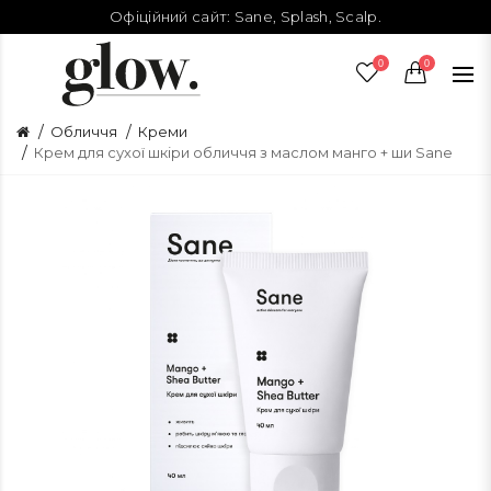
Офіційний сайт:
Sane
,
Splash
,
Scalp
.
0
0
Обличчя
Креми
Крем для сухої шкіри обличчя з маслом манго + ши Sane