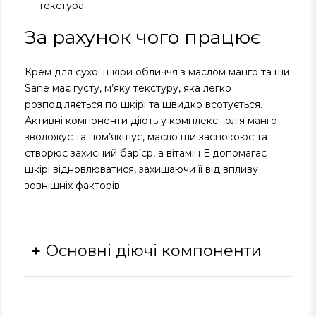
текстура.
За рахунок чого працює
Крем для сухої шкіри обличчя з маслом манго та ши
Sane має густу, м’яку текстуру, яка легко
розподіляється по шкірі та швидко всотується.
Активні компоненти діють у комплексі: олія манго
зволожує та пом’якшує, масло ши заспокоює та
створює захисний бар’єр, а вітамін Е допомагає
шкірі відновлюватися, захищаючи її від впливу
зовнішніх факторів.
Основні діючі компоненти
Олія манго:
зволожує, пом’якшує та надає
шкірі м’якості.