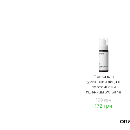
Пенка для
умывания лица с
протеинами
пшеницы 3% Sane
199 грн
172
грн
ОП