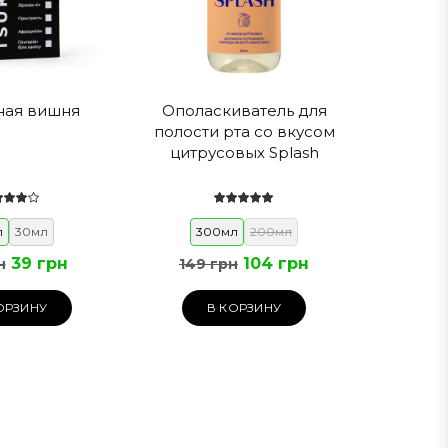
о +25 ℃.
ная вишня
Ополаскиватель для
полости рта со вкусом
цитрусовых Splash
патч-тест.
л
30мл
300мл
200мл
39 грн
104 грн
н
149 грн
ОРЗИНУ
В КОРЗИНУ