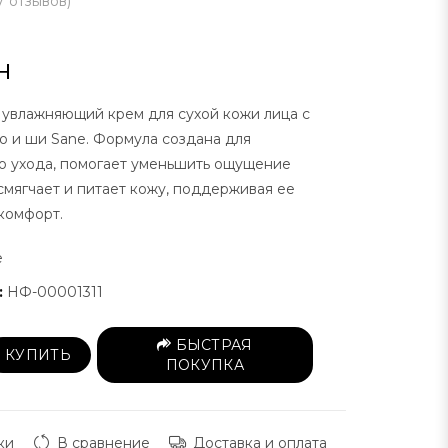
7 отзывов
)
н
увлажняющий крем для сухой кожи лица с
о и ши Sane. Формула создана для
о ухода, помогает уменьшить ощущение
 смягчает и питает кожу, поддерживая ее
 комфорт.
e
:
НФ-00001311
БЫСТРАЯ
КУПИТЬ
ПОКУПКА
ки
В сравнение
Доставка и оплата