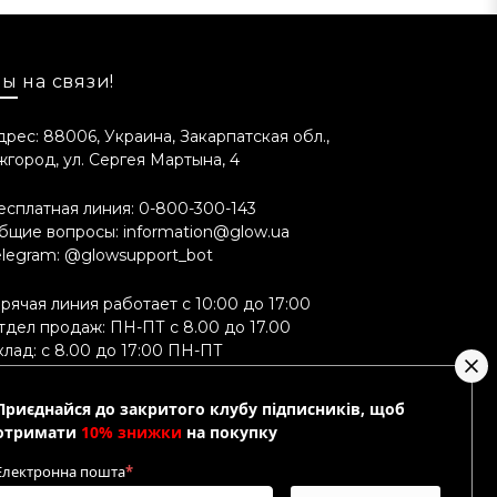
ы на связи!
дрес: 88006, Украина, Закарпатская обл.,
жгород, ул. Сергея Мартына, 4
 Cetearyl Alcohol, Phenoxyethanol,
rin, Citronellol.
есплатная линия:
0-800-300-143
бщие вопросы:
information@glow.ua
elegram:
@glowsupport_bot
овать упаковку и рецептуру продукта
орячая линия работает с 10:00 до 17:00
на складе нужного ингредиента). Это
тдел продаж: ПН-ПТ с 8.00 до 17.00
клад: с 8.00 до 17:00 ПН-ПТ
Приєднайся до закритого клубу підписників, щоб
отримати
10% знижки
на покупку
Електронна пошта
*