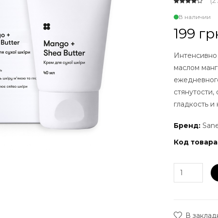
(
2
В наличии
199 гр
Интенсивно 
маслом манг
ежедневног
стянутости,
гладкость и
Бренд:
San
Код товара
В заклад