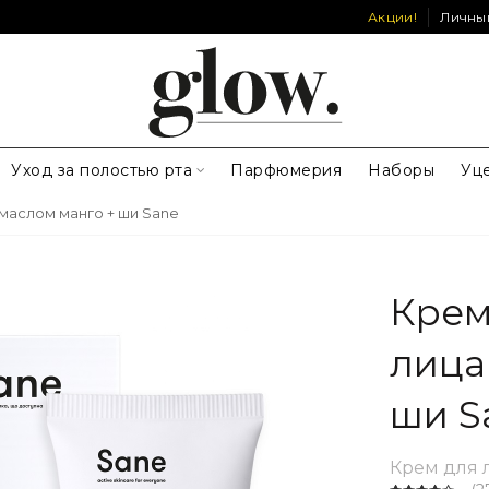
Акции!
Личны
Уход за полостью рта
Парфюмерия
Наборы
Уц
 маслом манго + ши Sane
Крем
лица
ши S
Крем для 