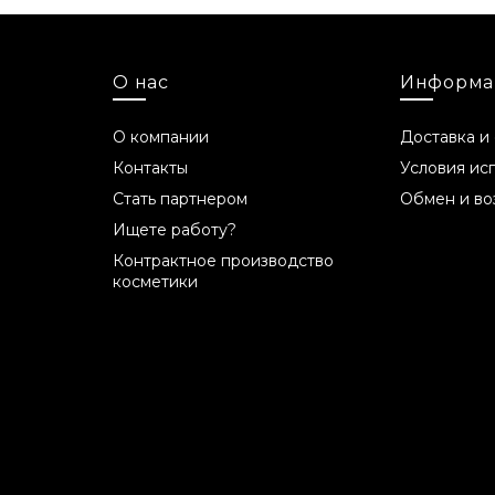
Срок годности
24 месяца.
О нас
Информа
Состав INCI
О компании
Доставка и
Контакты
Условия ис
Aqua, Butyrospermum Parkii Butter, Glycerin
Tocopheryl Acetate, Sodium Lauryl Sulfate, P
Стать партнером
Обмен и во
Ищете работу?
Примечание от производ
Контрактное производство
косметики
Производитель оставляет за собой право
взаимозаменяемыми компонентами, которы
никоим образом не влияет на качество пр