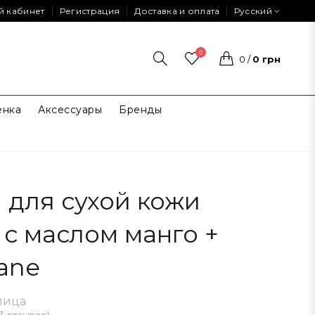
й кабинет
Регистрация
Доставка и оплата
Русский
0
0
/
0 грн
енка
Аксессуары
Бренды
 для сухой кожи
 с маслом манго +
ane
лица