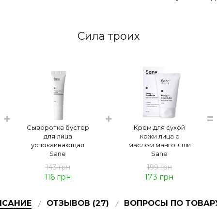
Сила троих
+
+
=
Сыворотка бустер
Крем для сухой
для лица
кожи лица с
успокаивающая
маслом манго + ши
Sane
Sane
143 грн
199 грн
116
грн
173
грн
ИСАНИЕ
ОТЗЫВОВ (27)
ВОПРОСЫ ПО ТОВАРУ