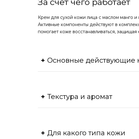
За счет чего работает
Крем для сухой кожи лица с маслом манго и 
Активные компоненты действуют в комплексе
помогает коже восстанавливаться, защищая 
Основные действующие 
Масло манго:
увлажняет, смягчает и п
Масло ши:
питает, успокаивает раздра
Витамин Е:
антиоксидант, который по
Текстура и аромат
Текстура
Для какого типа кожи
Крем имеет кремовую, густую текстуру, к