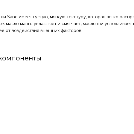
ши Sane имеет густую, мягкую текстуру, которая легко расп
: масло манго увлажняет и смягчает, масло ши успокаивает 
ее от воздействия внешних факторов.
компоненты
ридает коже мягкость.
жения и помогает сохранять влагу
ддерживает восстановление и защищает от свободных радик
оторая легко наносится на кожу и быстро впитывается.