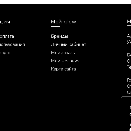
М
ция
Мой glow
А
 оплата
Бренды
У
пользования
Личный кабинет
, Mangifera Indica Seed Butter, Cetearyl Alcohol, Dimethicone,
olysorbate 60, Ethylhexylglycerin, Parfum, Benzyl Alcohol, Couma
зврат
Мои заказы
Б
Мои желания
О
ителя
T
Карта сайта
 (без предварительного уведомления клиента) усовершенств
Г
е имеют тот же косметический эффект (в случае отсутствия 
О
одукта.
С