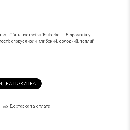
ва «П’ять настроїв» Tsukerka — 5 ароматів у 
ості: спокусливий, глибокий, солодкий, теплий і 
ИДКА ПОКУПКА
Доставка та оплата