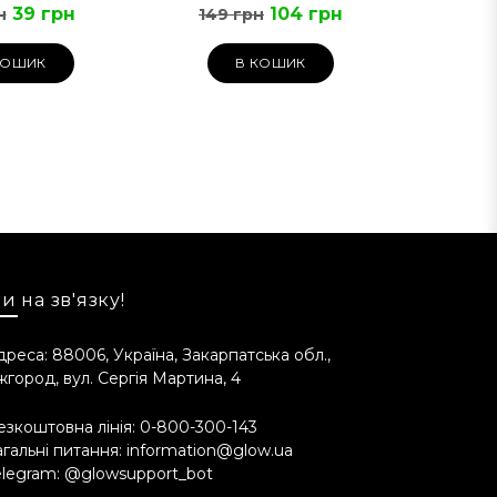
39 грн
104 грн
н
149 грн
КОШИК
В КОШИК
и на зв'язку!
дреса: 88006, Україна, Закарпатська обл.,
жгород, вул. Сергія Мартина, 4
езкоштовна лінія:
0-800-300-143
агальні питання:
information@glow.ua
elegram:
@glowsupport_bot