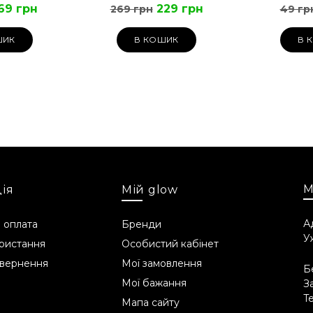
69 грн
229 грн
269 грн
49 гр
ШИК
В КОШИК
В 
М
ія
Мій glow
А
 оплата
Бренди
У
ристання
Особистий кабінет
овернення
Мої замовлення
Б
Мої бажання
З
T
Мапа сайту