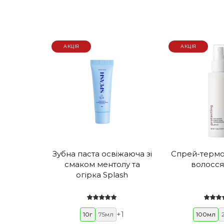
АКЦІЯ
АКЦІЯ
Зубна паста освіжаюча зі
Спрей-термо
смаком ментолу та
волосся
огірка Splash
+
1
10г
75мл
100мл