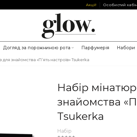
Акції!
Особистий кабі
Догляд за порожниною рота
Парфумерія
Набори
 для знайомства «П’ять настроїв» Tsukerka
Набір мінатюр
знайомства «П
Tsukerka
Набір