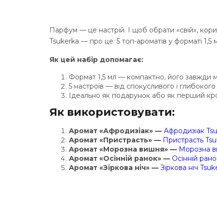
Парфум — це настрій. І щоб обрати «свій», кор
Tsukerka — про це: 5 топ-ароматів у форматі 1,5 
Як цей набір допомагає:
Формат 1,5 мл — компактно, його завжди м
5 настроїв — від спокусливого і глибокого
Ідеально як подарунок або як перший кр
Як використовувати:
Аромат «Афродизіак» —
Афродизіак Tsuk
Аромат «Пристрасть» —
Пристрасть Tsuk
Аромат «Морозна вишня» —
Морозна ви
Аромат «Осінній ранок» —
Осінній ранок
Аромат «Зіркова ніч» —
Зіркова ніч Tsuke