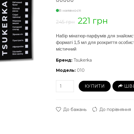
В наявності
221 грн
245 грн
Набір мінатюр-парфумів для знайомст
форматі 1,5 мл для розкриття особист
містичний
Бренд:
Tsukerka
Модель:
010
КУПИТИ
ШВ
До бажань
До порівняння