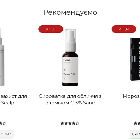
Рекомендуємо
АКЦІЯ
АКЦІЯ
захист для
Сироватка для обличчя з
Мороз
 Scalp
вітаміном С 3% Sane
200мл
1,5м