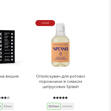
АКЦІЯ
на вишня
Ополіскувач для ротової
порожнини зі смаком
цитрусових Splash
л
30мл
300мл
200мл