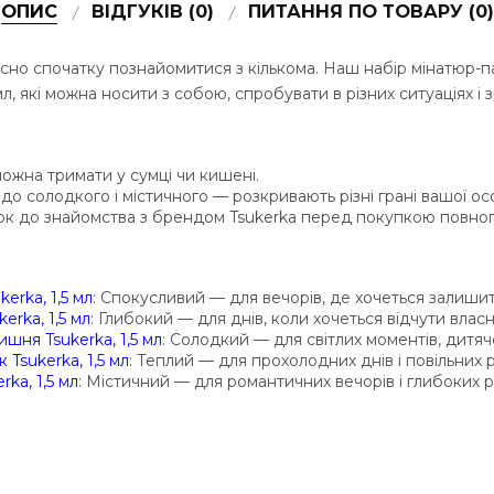
ОПИС
ВІДГУКІВ (0)
ПИТАННЯ ПО ТОВАРУ (0)
исно спочатку познайомитися з кількома. Наш набір мінатюр-п
мл, які можна носити з собою, спробувати в різних ситуаціях і 
ожна тримати у сумці чи кишені.
 до солодкого і містичного — розкривають різні грані вашої ос
ок до знайомства з брендом Tsukerka перед покупкою повног
erka, 1,5 мл
: Спокусливий — для вечорів, де хочеться залиши
erka, 1,5 мл
: Глибокий — для днів, коли хочеться відчути власн
шня Tsukerka, 1,5 мл
: Солодкий — для світлих моментів, дитячо
 Tsukerka, 1,5 мл
: Теплий — для прохолодних днів і повільних р
rka, 1,5 мл
: Містичний — для романтичних вечорів і глибоких 