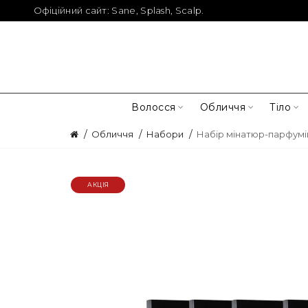
Офіційний сайт:
Sane
,
Splash
,
Scalp
.
Волосся
Обличчя
Тіло
Обличчя
Набори
Набір мінатюр-парфумів
АКЦІЯ