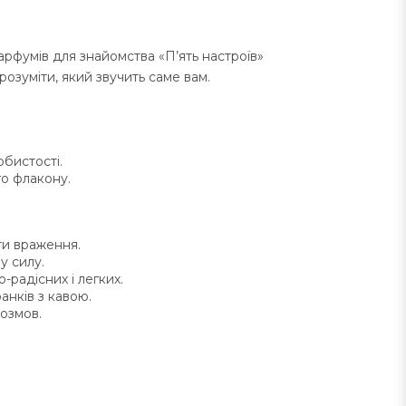
арфумів для знайомства «П’ять настроїв»
зрозуміти, який звучить саме вам.
обистості.
о флакону.
ти враження.
у силу.
-радісних і легких.
анків з кавою.
розмов.