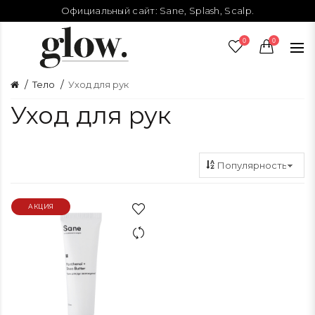
Официальный сайт:
Sane
,
Splash
,
Scalp
.
0
0
Тело
Уход для рук
Уход для рук
АКЦИЯ