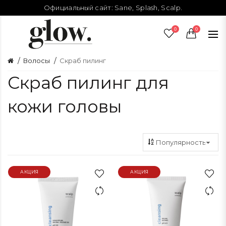
Официальный сайт:
Sane
,
Splash
,
Scalp
.
0
0
Волосы
Скраб пилинг
Скраб пилинг для
кожи головы
АКЦИЯ
АКЦИЯ