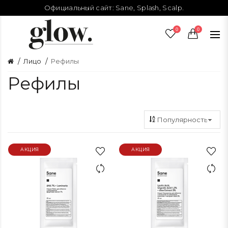
Официальный сайт:
Sane
,
Splash
,
Scalp
.
0
0
Лицо
Рефилы
Рефилы
АКЦИЯ
АКЦИЯ