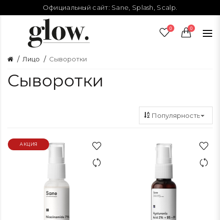
Официальный сайт:
Sane
,
Splash
,
Scalp
.
0
0
Лицо
Сыворотки
Сыворотки
АКЦИЯ