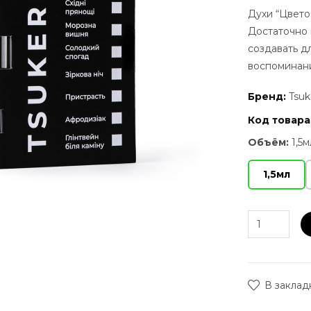
Духи “Цвето
Достаточно 
создавать д
воспоминани
Бренд:
Tsuk
Код товара
Объём:
1,5м
1,5мл
В заклад