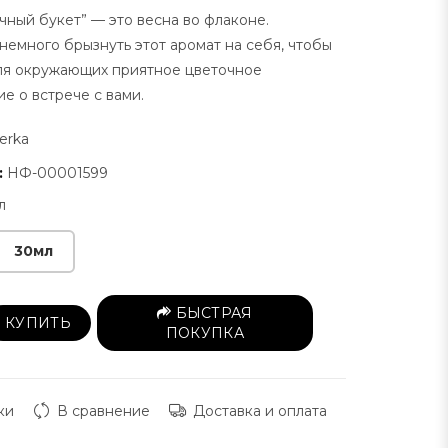
чный букет” — это весна во флаконе.
немного брызнуть этот аромат на себя, чтобы
ля окружающих приятное цветочное
е о встрече с вами.
erka
:
НФ-00001599
л
30мл
БЫСТРАЯ
КУПИТЬ
ПОКУПКА
ки
В сравнение
Доставка и оплата