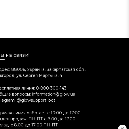
Butylphenyl Methylpropional, Alpha-
ы на связи!
дрес: 88006, Украина, Закарпатская обл.,
жгород, ул. Сергея Мартына, 4
овать упаковку и рецептуру продукта
есплатная линия:
0-800-300-143
на складе нужного ингредиента). Это
бщие вопросы:
information@glow.ua
elegram:
@glowsupport_bot
орячая линия работает с 10:00 до 17:00
тдел продаж: ПН-ПТ с 8.00 до 17.00
клад: с 8.00 до 17:00 ПН-ПТ