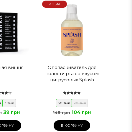
АКЦИЯ
о + 25 ℃.
я
ная вишня
Ополаскиватель для
полости рта со вкусом
цитрусовых Splash
л
30мл
300мл
200мл
39 грн
104 грн
н
149 грн
ОРЗИНУ
В КОРЗИНУ