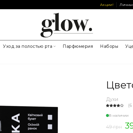
Акции!
Личны
Уход за полостью рта
Парфюмерия
Наборы
Уц
Цвет
Духи
(
6
В наличии
3
49 грн