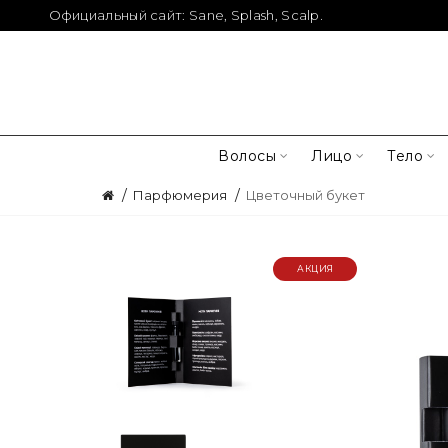
Официальный сайт:
Sane
,
Splash
,
Scalp
.
Волосы
Лицо
Тело
Парфюмерия
Цветочный букет
АКЦИЯ