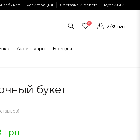
й кабинет
Регистрация
Доставка и оплата
Русский
0
0
/
0 грн
енка
Аксессуары
Бренды
очный букет
 отзывов
)
9 грн