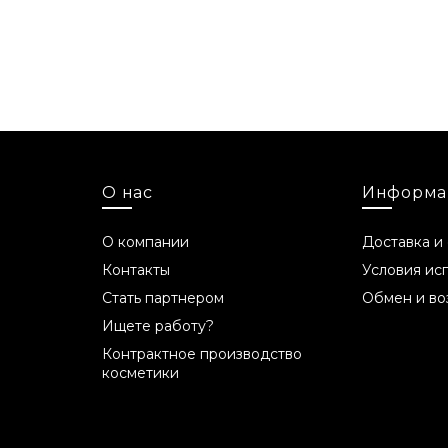
1,5 мл, 30 мл
Срок годности
36 месяцев
Состав INCI
Alcohol Denat., Hexyl Cinnamal, Benzyl Salic
О нас
Информа
Isomethyl Ionone, Citral, Citronellol, Coumar
О компании
Доставка и
Примечание от производ
Контакты
Условия ис
Производитель оставляет за собой право
Стать партнером
Обмен и во
взаимозаменяемыми компонентами, которы
Ищете работу?
никоим образом не влияет на качество пр
Контрактное производство
косметики