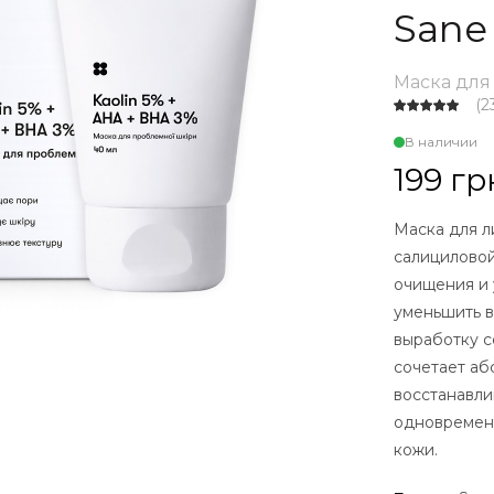
Sane
Маска для
(
2
В наличии
199 гр
Маска для л
салициловой
очищения и 
уменьшить в
выработку с
сочетает а
восстанавли
одновременн
кожи.