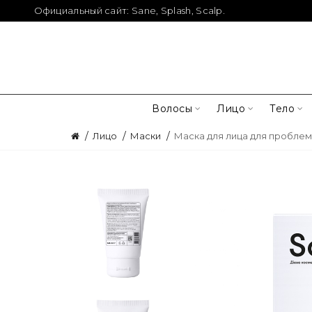
Официальный сайт:
Sane
,
Splash
,
Scalp
.
Волосы
Лицо
Тело
Лицо
Маски
Маска для лица для проблем