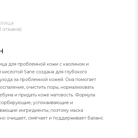
 лица
3 отзывов
)
н
ица для проблемной кожи с каолином и
 кислотой Sane создана для глубокого
ухода за проблемной кожей. Она помогает
оспаление, очистить поры, нормализовать
ебума и придать коже матовость. Формула
бсорбирующие, успокаивающие и
вающие ингредиенты, поэтому маска
о очищает, смягчает и поддерживает баланс