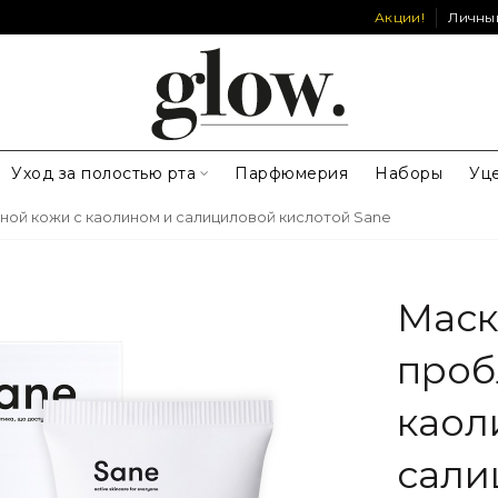
Акции!
Личны
Уход за полостью рта
Парфюмерия
Наборы
Уц
ной кожи с каолином и салициловой кислотой Sane
Маск
проб
каол
сали