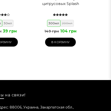
цитрусовых Splash
ст.
л
30мл
300мл
200мл
39 грн
104 грн
н
149 грн
ОРЗИНУ
В КОРЗИНУ
ы на связи!
дрес: 88006, Украина, Закарпатская обл.,