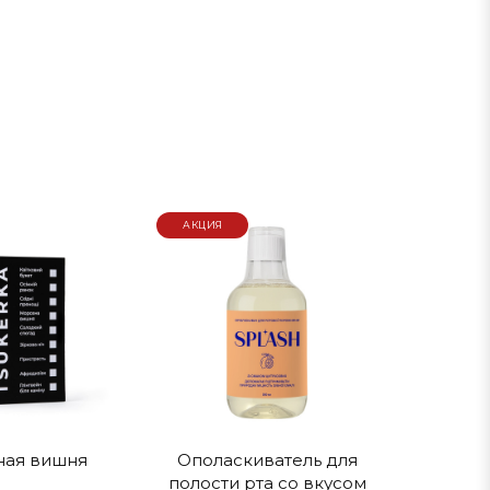
ыть водой или влажной губкой.
АКЦИЯ
о +25 ℃.
ная вишня
Ополаскиватель для
полости рта со вкусом