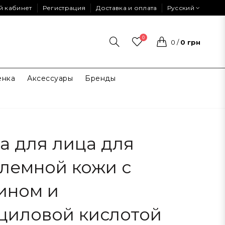
й кабинет
Регистрация
Доставка и оплата
Русский
0
0
/
0 грн
енка
Аксессуары
Бренды
а для лица для
лемной кожи с
ином и
циловой кислотой