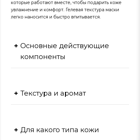
которые работают вместе, чтобы подарить коже
увлажнение и комфорт. Гелевая текстура маски
легко наносится и быстро впитывается.
Основные действующие
компоненты
Витамин С:
улучшает общий тон кожи,
уменьшает пигментацию и осветляет.
Экстракт ламинарии:
увлажняет, питает и
Текстура и аромат
детоксифицирует кожу.
Глицерин:
природный увлажнитель,
который притягивает влагу.
Текстура
Витамин Е:
защищает кожу от
повреждений и способствует заживлению.
Для какого типа кожи
Воск рисовых отрубей:
увлажняет и
Маска имеет гелевую консистенцию, что
смягчает кожу.
обеспечивает легкое нанесение и дарит коже