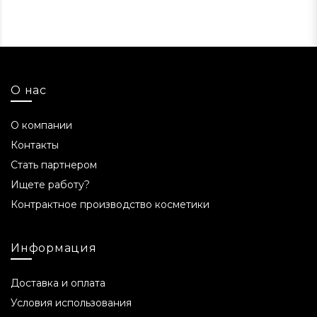
8-10 применений.
Ситуации, когда
использование продукта не
рекомендуется
О нас
Не применять при индивидуальной
непереносимости компонентов. Перед
О компании
первым использованием рекомендуется
Контакты
сделать патч-тест.
Стать партнером
pH продукта
Ищете работу?
Контрактное производство косметики
5,8-6,8.
С какого возраста
Информация
использовать
Доставка и оплата
С 12 лет.
Условия использования