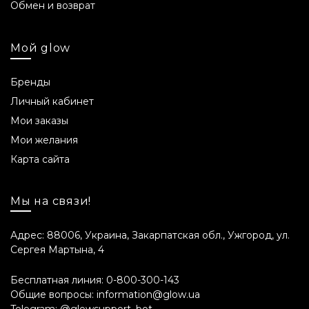
Объем
Обмен и возврат
40 мл.
Мой glow
Срок годности
Бренды
24 месяца.
Личный кабинет
Состав INCI
Мои заказы
Мои желания
Aqua, Dipropylene Glycol, Pentylene Glycol,
Карта сайта
Ammonium Acryloyldimethyltaurate/VP
Copolymer, Xanthan Gum, Bis-Glyceryl
Ascorbate, Glycerin, Ethylhexylglycerin,
Мы на связи!
Caprylhydroxamic Acid, Diatomaceous Earth,
Sorbitol, Laminaria Digitata Extract, Lecithin,
Адрес: 88006, Украина, Закарпатская обл., Ужгород, ул.
Caprylyl Glycol, Glyceryl Caprylate, Parfum.
Сергея Мартына, 4
Примечание от
Бесплатная линия:
0-800-300-143
производителя
Общие вопросы:
information@glow.ua