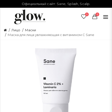
Официальный сайт:
Sane
,
Splash
,
Scalp
.
0
0
Лицо
Маски
Маска для лица увлажняющая с витамином С Sane