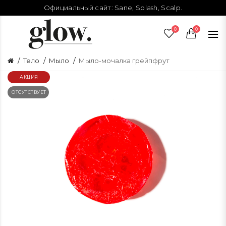
Официальный сайт:
Sane
,
Splash
,
Scalp
.
0
0
Тело
Мыло
Мыло-мочалка грейпфрут
АКЦИЯ
ОТСУТСТВУЕТ
О