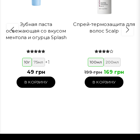
Зубная паста
Спрей-термозащита для
освежающая со вкусом
волос Scalp
ментола и огурца Splash
+
1
10г
75мл
100мл
200мл
49 грн
169 грн
199 грн
В КОРЗИНУ
В КОРЗИНУ