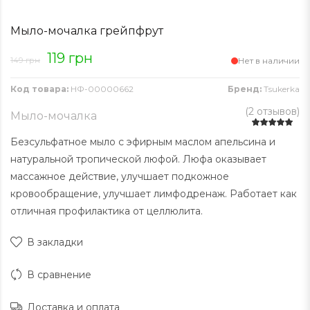
Мыло-мочалка грейпфрут
119 грн
149 грн
Нет в наличии
Код товара:
НФ-00000662
Бренд:
Tsukerka
(
2 отзывов
)
Мыло-мочалка
Безсульфатное мыло с эфирным маслом апельсина и
натуральной тропической люфой. Люфа оказывает
массажное действие, улучшает подкожное
кровообращение, улучшает лимфодренаж. Работает как
отличная профилактика от целлюлита.
В закладки
В сравнение
Доставка и оплата