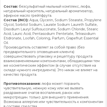
Состав:
безсульфатный мыльный комплекс, люфа,
натуральный краситель, натуральный ароматизатор,
эфирное масло грейпфрута.
Состав (INCI):
Aqua, Glycerin, Sodium Stearate, Propylene
Glycol, Sorbitol Sodium, Laurate Sodium Laureth Sulfate,
Disodium Lauryl Sulfosuccinate, Sodium Chloride, Stearic
Acid, Lauric Acid, Pentasodium Pentetate, Tetrasodium
Etidronate, Loofah, Coloring, Parfum, Grapefruit Essential
Oil.
Производитель оставляет за собой право (без
предварительного оповещения клиента)
совершенствовать упаковку и рецептуру продукта
взаимозаменяемыми компонентами, обладающими тем
же косметическим эффектом (в случае отсутствия на
складе нужного ингредиента). Это никак не влияет на
качество продукта.
Противопоказания:
люфа может поранить
чувствительную, нежную кожу или же вызвать
раздражение очагов воспаления, ранок или
микротрещин. только для внешнего применения.
Возможна аллергия или чувствительность к компонентам
в составе средства.