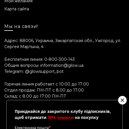
Мои желания
Объем
Карта сайта
20 мл.
Мы на связи!
Срок годности
Адрес: 88006, Украина, Закарпатская обл., Ужгород, ул.
24 месяца.
Сергея Мартына, 4
Состав INCI
Бесплатная линия:
0-800-300-143
Aqua, Glycerin, Butylene Glycol, Niacinamide,
Общие вопросы:
information@glow.ua
Phenoxyethanol, Caprylic/Capric Triglyceride,
Telegram:
@glowsupport_bot
Glyceryl Polyacrylate, Trehalose, Urea, Copernicia
Горячая линия работает с 10:00 до 17:00
Cerifera Wax, Acrylates/C10-30 Alkyl Acrylate
Отдел продаж: ПН-ПТ с 8.00 до 17.00
Crosspolymer, Oryza Sativa Starch, Xanthan
Склад: с 8.00 до 17:00 ПН-ПТ
Gum, PEG-40 Hydrogenated Castor Oil,
Pentylene Glycol, Ethylhexylglycerin, Serine,
Decyl Glucoside, Berberis Vulgaris Root Extract,
Приєднайся до закритого клубу підписників,
щоб отримати
10% знижки
на покупку
Fragaria Chiloensis Fruit Extract, Lycium
Chinense Fruit Extract, Morus Nigra Fruit Extract,
Електронна пошта
*