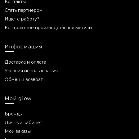
Контакты
объемом 20 мл хватит на 1-1,5 месяца.
Стать партнером
Ситуации, когда
Ищете работу?
использование продукта не
Контрактное производство косметики
рекомендуется
Информация
Не использовать при индивидуальной
непереносимости компонентов продукта.
Доставка и оплата
Перед началом использования сделайте патч-
тест.
Условия использования
Обмен и возврат
pH продукта
5,8-6,8.
Мой glow
С какого возраста
Бренды
использовать
Личный кабинет
Мои заказы
С 12 лет.