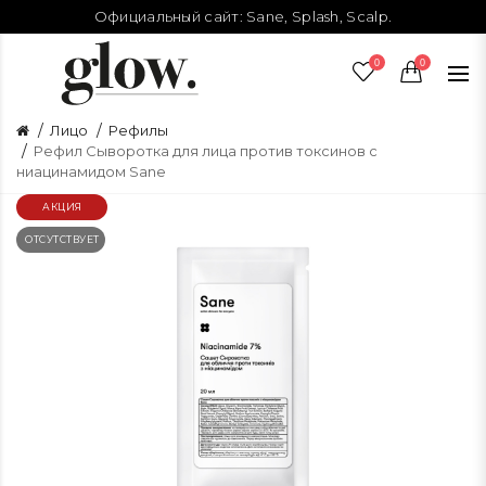
Официальный сайт:
Sane
,
Splash
,
Scalp
.
0
0
Лицо
Рефилы
Рефил Сыворотка для лица против токсинов с
ниацинамидом Sane
АКЦИЯ
ОТСУТСТВУЕТ
О