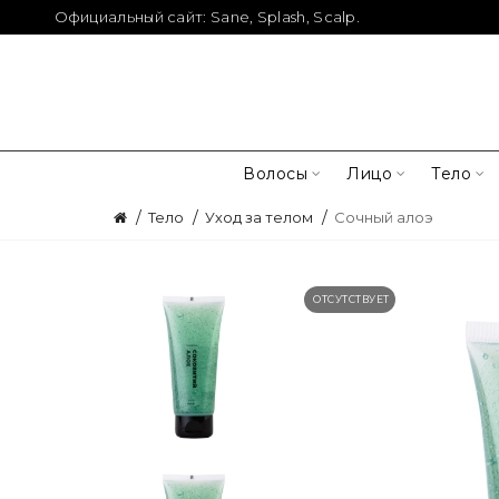
Официальный сайт:
Sane
,
Splash
,
Scalp
.
Волосы
Лицо
Тело
Тело
Уход за телом
Сочный алоэ
ОТСУТСТВУЕТ