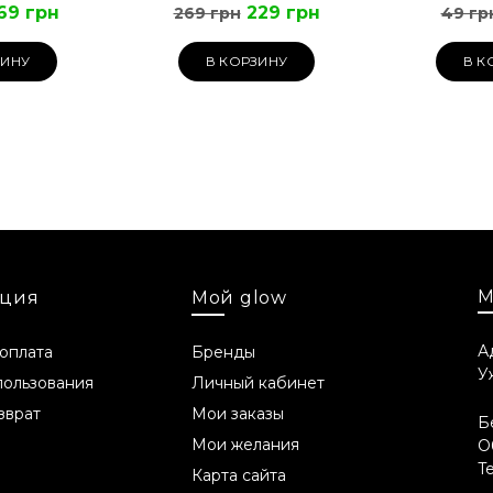
69 грн
229 грн
269 грн
49 гр
ЗИНУ
В КОРЗИНУ
В К
М
ция
Мой glow
А
 оплата
Бренды
У
пользования
Личный кабинет
зврат
Мои заказы
Б
Мои желания
О
T
Карта сайта