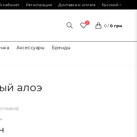
й кабинет
Регистрация
Доставка и оплата
Русский
0
0
/
0 грн
енка
Аксессуары
Бренды
ый алоэ
 отзывов
)
ии
н