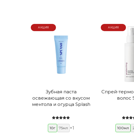
АКЦИЯ
АКЦИЯ
Зубная паста
Спрей-термо
освежающая со вкусом
волос 
ментола и огурца Splash
+
1
10г
75мл
100мл