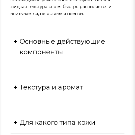
жидкая текстура спрея быстро распыляется и
впитывается, не оставляя пленки.
Основные действующие
компоненты
Мочевина:
увлажняет кожу, улучшает ее
текстуру, имеет кератолитические
свойства.
Текстура и аромат
Бетаин:
увлажняет, смягчает кожу,
уменьшает раздражение.
Лактат натрия:
увлажняющий агент,
Текстура
который поддерживает природный
уровень влаги в коже.
Для какого типа кожи
Пантенол:
успокаивает кожу,
Спрей имеет легкую жидкую текстуру,
способствует заживлению, уменьшает
которая быстро распыляется и быстро