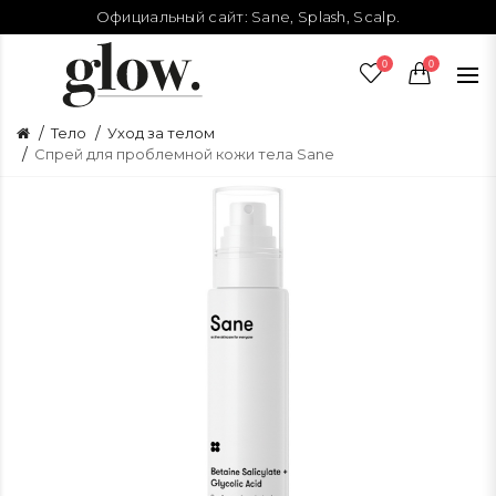
Официальный сайт:
Sane
,
Splash
,
Scalp
.
0
0
Тело
Уход за телом
Спрей для проблемной кожи тела Sane