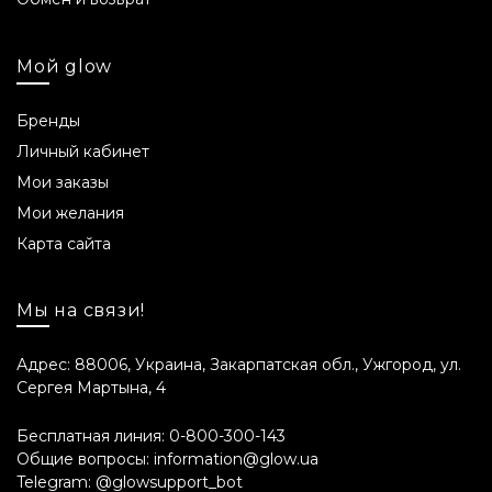
Объем продукта
Мой glow
150 мл.
Срок годности
Бренды
Личный кабинет
24 месяца.
Мои заказы
Состав INCI
Мои желания
Карта сайта
Aqua, Propylene Glycol, Urea, Glycerin, Betaine,
Phenoxyethanol, Panthenol, Betaine Salicylate,
Sodium Citrate, Arginine, Glycolic Acid, Sucrose,
Мы на связи!
Malic Acid, Tartaric Acid, Sodium Lactate, Citric
Acid, Ethylhexylglycerin, Disodium EDTA.
Адрес: 88006, Украина, Закарпатская обл., Ужгород, ул.
Сергея Мартына, 4
Примечание от
производителя
Бесплатная линия:
0-800-300-143
Общие вопросы:
information@glow.ua
Производитель оставляет за собой право (без
Telegram:
@glowsupport_bot