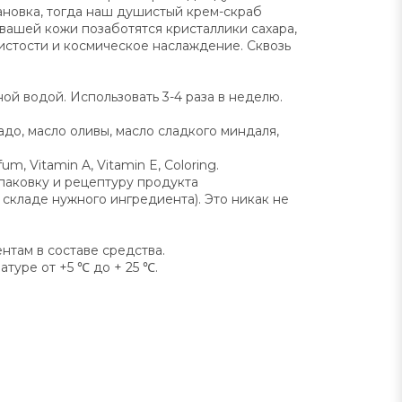
ановка, тогда наш душистый крем-скраб
вашей кожи позаботятся кристаллики сахара,
истости и космическое наслаждение. Сквозь
й водой. Использовать 3-4 раза в неделю.
до, масло оливы, масло сладкого миндаля,
um, Vitamin A, Vitamin E, Coloring.
паковку и рецептуру продукта
складе нужного ингредиента). Это никак не
нтам в составе средства.
туре от +5 ℃ до + 25 ℃.