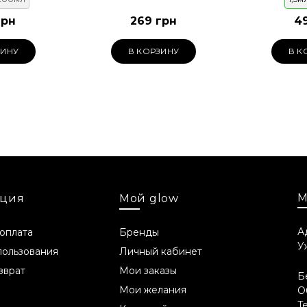
грн
269 грн
4
ЗИНУ
В КОРЗИНУ
В К
М
ция
Мой glow
А
 оплата
Бренды
У
пользования
Личный кабинет
зврат
Мои заказы
Б
Мои желания
О
T