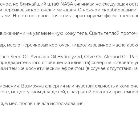
 космос, но ближайший штаб NASA аж никак не следующая ост
ми персиковых косточек и миндаля. О нежном скрабировании 
ами. Но это не точно. Точно мы гарантируем эффект шелков
ижениями на увлажненную кожу тела. Смыть теплой проточно
р, масло персиковых косточек, гидролизованное масло авока
h Seed Oil, Avocado Oil Hydrolyzed, Olive Oil, Almond Oil, Parf
 предварительного оповещения клиента) совершенствовать у
 тем же косметическим эффектом (в случае отсутствия на 
енения. Возможна аллергия или чувствительность к компоне
есте, недоступном для детей, в закрытой емкости при темпера
я, 6 мес. после начала использования.