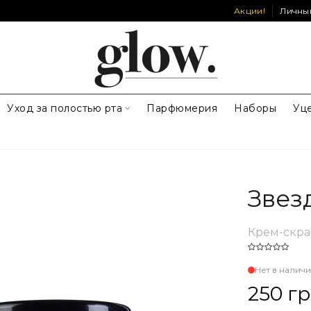
Акции!
Личны
Уход за полостью рта
Парфюмерия
Наборы
Уц
Звез
Крем-скра
Нет в налич
250 г