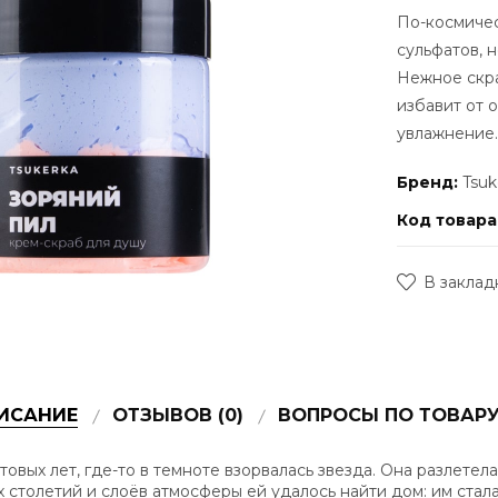
По-космичес
сульфатов, 
Нежное скр
избавит от 
увлажнение.
Бренд:
Tsuk
Код товара
В заклад
ИСАНИЕ
ОТЗЫВОВ (0)
ВОПРОСЫ ПО ТОВАРУ 
товых лет, где-то в темноте взорвалась звезда. Она разлетел
х столетий и слоёв атмосферы ей удалось найти дом: им ста