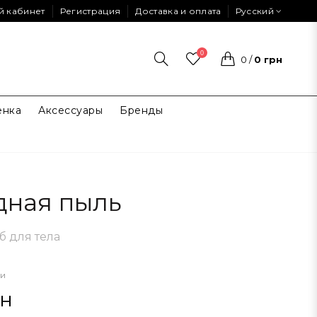
й кабинет
Регистрация
Доставка и оплата
Русский
0
0
/
0 грн
енка
Аксессуары
Бренды
дная пыль
б для тела
ии
рн