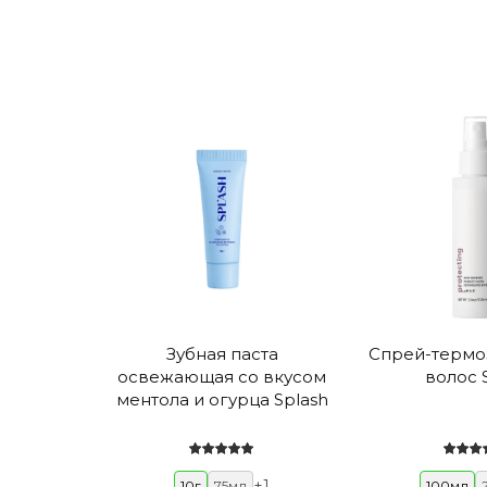
Зубная паста
Спрей-термо
освежающая со вкусом
волос 
ментола и огурца Splash
+
1
10г
75мл
100мл