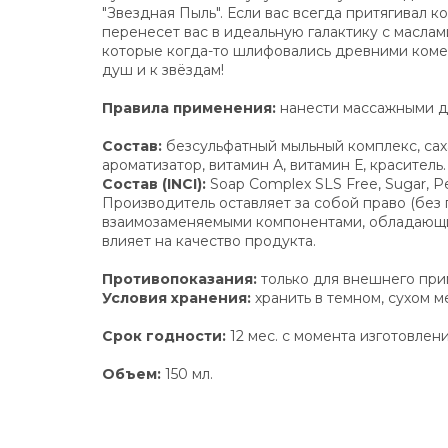
"Звездная Пыль". Если вас всегда притягивал
перенесет вас в идеальную галактику с масла
которые когда-то шлифовались древними комет
душ и к звёздам!
Правила применения:
нанести массажными дв
Состав:
безсульфатный мыльный комплекс, саха
ароматизатор, витамин А, витамин Е, краситель.
Состав (INCI):
Soap Complex SLS Free, Sugar, Peac
Производитель оставляет за собой право (без
взаимозаменяемыми компонентами, обладающими
влияет на качество продукта.
Противопоказания:
только для внешнего прим
Условия хранения:
хранить в темном, сухом м
Срок годности:
12 мес. с момента изготовлени
Объем:
150 мл.