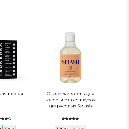
ная вишня
Ополаскиватель для
полости рта со вкусом
цитрусовых Splash
л
30мл
300мл
200мл