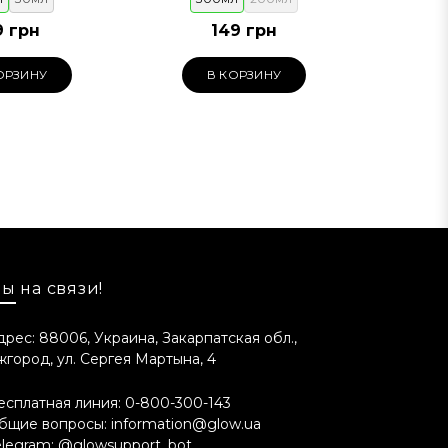
9 грн
149 грн
ОРЗИНУ
В КОРЗИНУ
ы на связи!
дрес: 88006, Украина, Закарпатская обл.,
жгород, ул. Сергея Мартына, 4
есплатная линия:
0-800-300-143
бщие вопросы:
information@glow.ua
elegram:
@glowsupport_bot