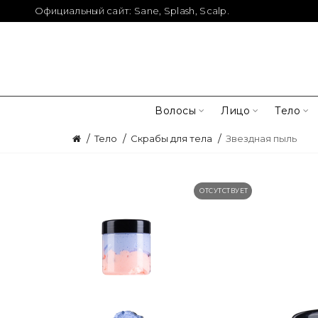
Официальный сайт:
Sane
,
Splash
,
Scalp
.
Волосы
Лицо
Тело
Тело
Скрабы для тела
Звездная пыль
ОТСУТСТВУЕТ