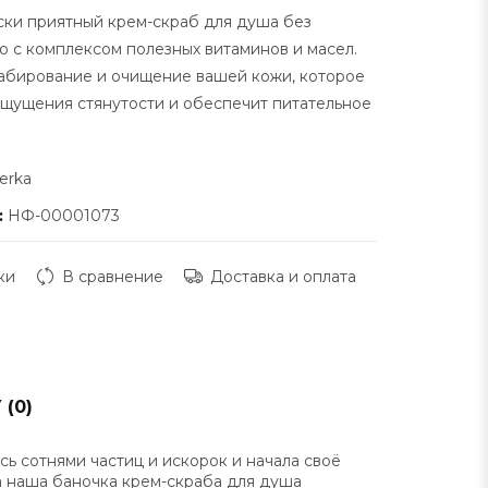
ки приятный крем-скраб для душа без
но с комплексом полезных витаминов и масел.
абирование и очищение вашей кожи, которое
ощущения стянутости и обеспечит питательное
erka
:
НФ-00001073
ки
В сравнение
Доставка и оплата
(0)
ась сотнями частиц и искорок и начала своё
ла наша баночка крем-скраба для душа